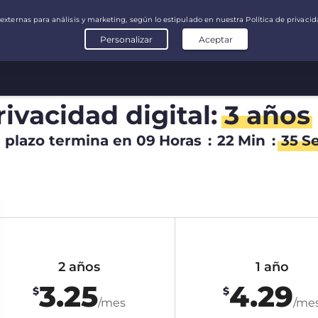
rivacidad digital:
3 años
l plazo termina en
09
Horas
:
22
Min
:
34
S
2 años
1 año
3.25
4.29
$
$
/mes
/me