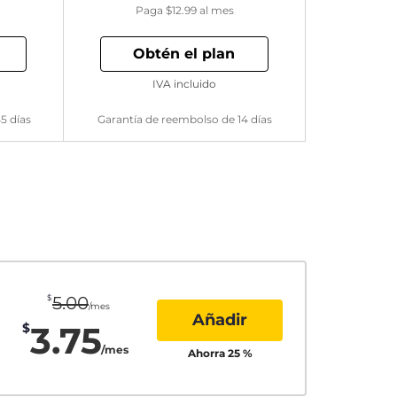
Paga
$12.99
al mes
Obtén el plan
IVA incluido
5 días
Garantía de reembolso de 14 días
$
5.00
/mes
Añadir
3.75
$
/mes
Ahorra
25
%