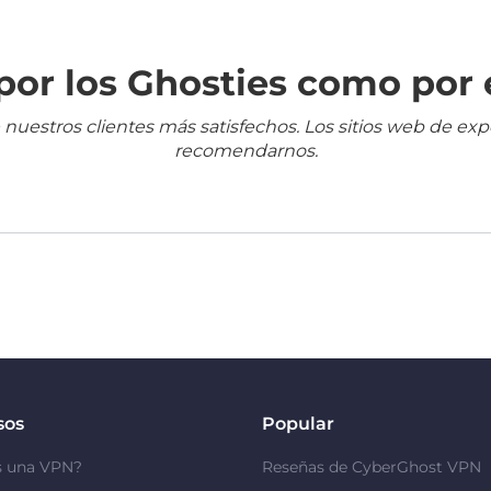
or los Ghosties como por 
 nuestros clientes más satisfechos. Los sitios web de ex
recomendarnos.
sos
Popular
s una VPN?
Reseñas de CyberGhost VPN