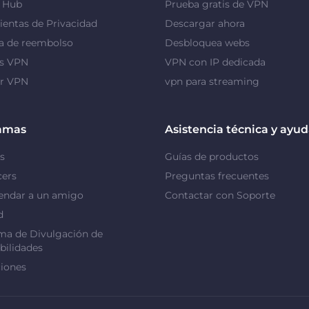
y Hub
Prueba gratis de VPN
entas de Privacidad
Descargar ahora
a de reembolso
Desbloquea webs
as VPN
VPN con IP dedicada
or VPN
vpn para streaming
amas
Asistencia técnica y ayu
s
Guías de productos
cers
Preguntas frecuentes
ndar a un amigo
Contactar con Soporte
d
ma de Divulgación de
bilidades
iones