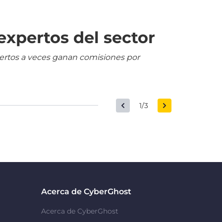
expertos del sector
pertos a veces ganan comisiones por
1/3
Acerca de CyberGhost
Acerca de CyberGhost