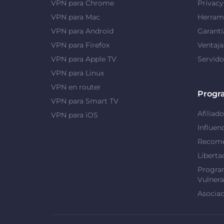
VPN para Chrome
Privac
VPN para Mac
Herrami
VPN para Android
Garantí
VPN para Firefox
Ventaj
VPN para Apple TV
Servid
VPN para Linux
VPN en router
Progr
VPN para Smart TV
Afiliado
VPN para iOS
Influen
Recome
Liberta
Progra
Vulnera
Asociac