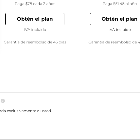
Paga
$78
cada 2 años
Paga
$51.48
al año
Obtén el plan
Obtén el plan
IVA incluido
IVA incluido
Garantía de reembolso de 45 días
Garantía de reembolso de 4
N
ada exclusivamente a usted.