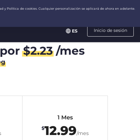
Inicio de sesión
ES
por
$
2.23
/mes
eg
1 Mes
12.99
$
s
/mes