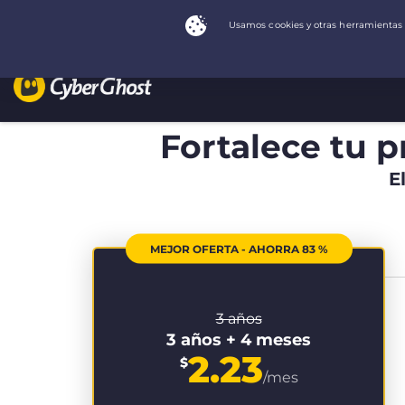
Fortalece tu p
E
MEJOR OFERTA - AHORRA 83 %
3 años
3 años + 4 meses
2.23
$
/mes