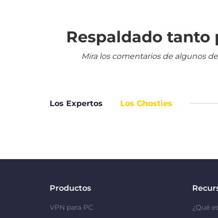
Respaldado tanto p
Mira los comentarios de algunos de
Los Expertos
Los Ghosties
Productos
Recur
VPN para PC
¿Qué e