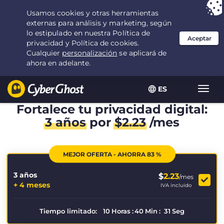
Tu elección:
la mejor oferta
durante 3.3333333333333 años por $
2.23
/mes
ES
Alter
naveg
Fortalece tu privacidad digital:
3 años
por
$
2.23
/mes
MEJOR OFERTA - AHORRA 83 %
3 años
$
2.23
/mes
+ 4 meses
IVA incluido
Tiempo limitado:
10
Horas
:
40
Min
:
31
Seg