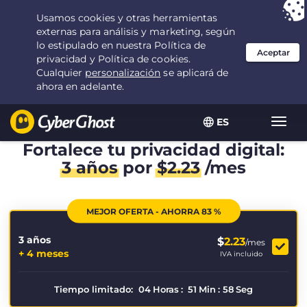
Tu elección:
la mejor oferta
durante 3.3333333333333 años por $
2.23
/mes
ES
Alter
naveg
Fortalece tu privacidad digital:
3 años
por
$
2.23
/mes
MEJOR OFERTA - AHORRA 83 %
3 años
$
2.23
/mes
+ 4 meses
IVA incluido
Tiempo limitado:
04
Horas
:
51
Min
:
58
Seg