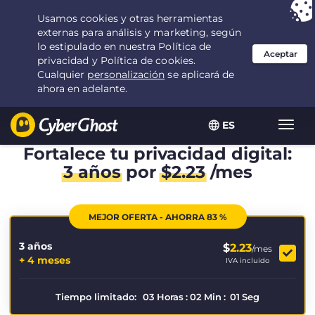
Tu elección:
la mejor oferta
durante 3.3333333333333 años por $
2.23
/mes
ES
Alter
naveg
Fortalece tu privacidad digital:
3 años
por
$
2.23
/mes
MEJOR OFERTA - AHORRA 83 %
3 años
$
2.23
/mes
+ 4 meses
IVA incluido
Tiempo limitado:
03
Horas
:
02
Min
:
01
Seg