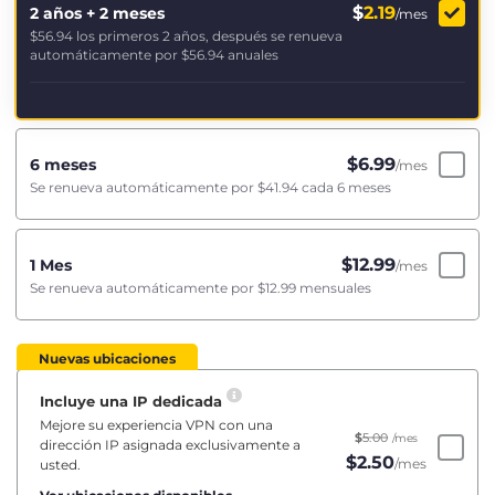
$
2.19
2 años + 2 meses
/mes
$56.94
los primeros 2 años, después se renueva
automáticamente por
$56.94
anuales
$
6.99
6 meses
/mes
Se renueva automáticamente por
$41.94
cada 6 meses
$
12.99
1 Mes
/mes
Se renueva automáticamente por
$12.99
mensuales
Nuevas ubicaciones
Incluye una IP dedicada
Mejore su experiencia VPN con una
$
5.00
/mes
dirección IP asignada exclusivamente a
$
2.50
/mes
usted.