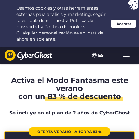
Tu elección:
la mejor oferta
durante 2.1666666666667 años por $
2.19
/mes
ES
Alter
naveg
Activa el Modo Fantasma este
verano
con un
83 % de descuento
Se incluye en el plan de 2 años de CyberGhost
OFERTA VERANO - AHORRA 83 %