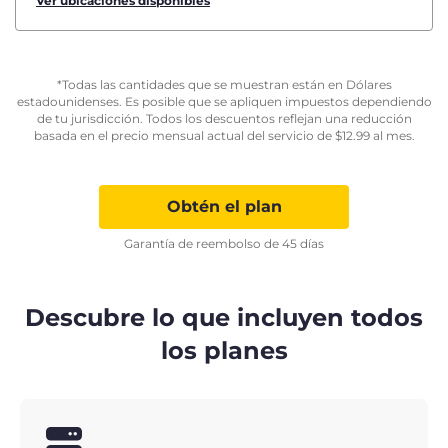
Ver ubicaciones disponibles
*Todas las cantidades que se muestran están en Dólares
estadounidenses. Es posible que se apliquen impuestos dependiendo
de tu jurisdicción. Todos los descuentos reflejan una reducción
basada en el precio mensual actual del servicio de
$
12.99
al mes.
Obtén el plan
Garantía de reembolso de 45 días
Descubre lo que incluyen todos
los planes