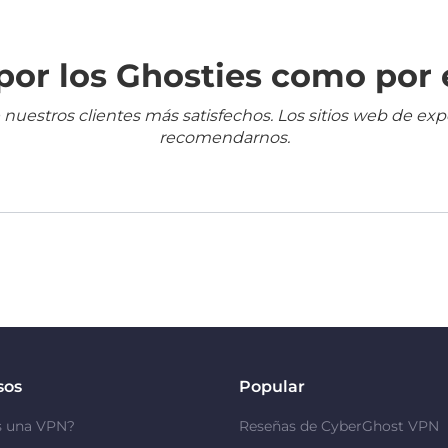
or los Ghosties como por 
 nuestros clientes más satisfechos. Los sitios web de ex
recomendarnos.
sos
Popular
s una VPN?
Reseñas de CyberGhost VPN