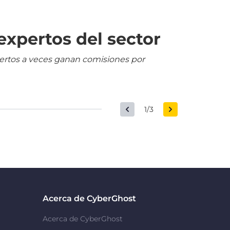
expertos del sector
pertos a veces ganan comisiones por
1/3
Acerca de CyberGhost
Acerca de CyberGhost