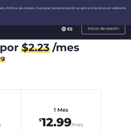
Inicio de sesión
ES
por
$
2.23
/mes
eg
1 Mes
12.99
$
s
/mes