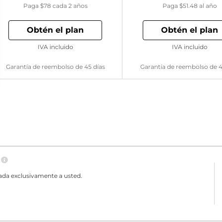
Paga
$78
cada 2 años
Paga
$51.48
al año
Obtén el plan
Obtén el plan
IVA incluido
IVA incluido
Garantía de reembolso de 45 días
Garantía de reembolso de 4
N
ada exclusivamente a usted.