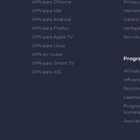
VPN para Chrome
Privac
VPN para Mac
Herrami
VPN para Android
Garantí
VPN para Firefox
Ventaj
VPN para Apple TV
Servid
VPN para Linux
VPN en router
Progr
VPN para Smart TV
Afiliado
VPN para iOS
Influen
Recome
Liberta
Progra
Vulnera
Asociac