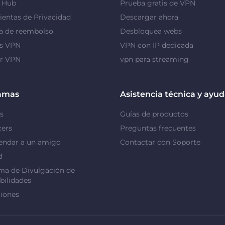
y Hub
Prueba gratis de VPN
entas de Privacidad
Descargar ahora
a de reembolso
Desbloquea webs
as VPN
VPN con IP dedicada
or VPN
vpn para streaming
amas
Asistencia técnica y ayu
s
Guías de productos
cers
Preguntas frecuentes
ndar a un amigo
Contactar con Soporte
d
ma de Divulgación de
bilidades
iones