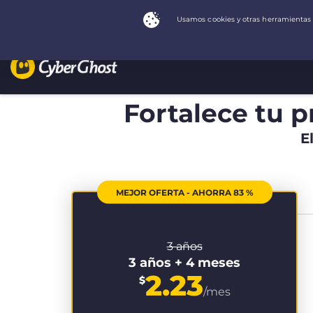
Fortalece tu p
E
MEJOR OFERTA - AHORRA 83 %
3 años
3 años + 4 meses
2.23
$
/mes