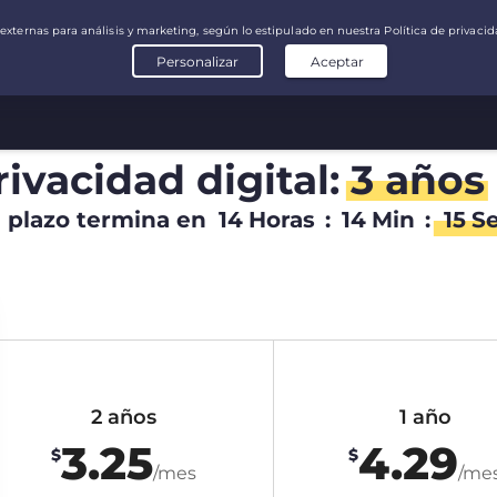
rivacidad digital:
3 años
l plazo termina en
14
Horas
:
14
Min
:
14
S
2 años
1 año
3.25
4.29
$
$
/mes
/me