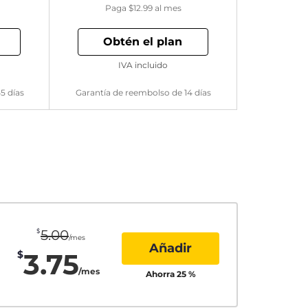
Paga
$12.99
al mes
Obtén el plan
IVA incluido
5 días
Garantía de reembolso de 14 días
$
5.00
/mes
Añadir
3.75
$
/mes
Ahorra
25
%