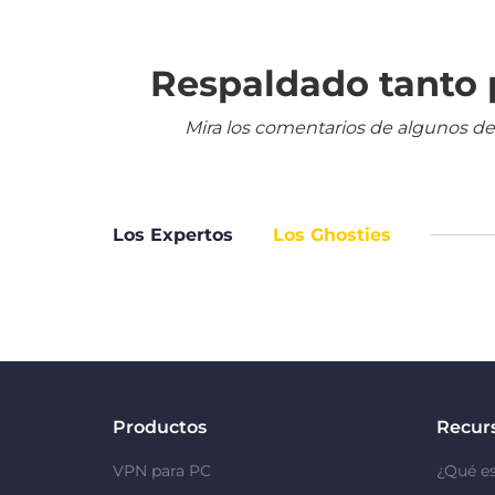
Respaldado tanto p
Mira los comentarios de algunos de
Los Expertos
Los Ghosties
Productos
Recur
VPN para PC
¿Qué e