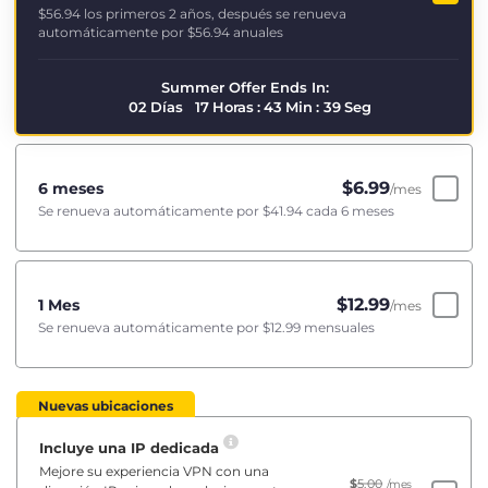
$56.94
los primeros 2 años, después se renueva
automáticamente por
$56.94
anuales
Summer Offer Ends In:
02
Días
17
Horas
:
43
Min
:
39
Seg
$
6.99
6 meses
/mes
Se renueva automáticamente por
$41.94
cada 6 meses
$
12.99
1 Mes
/mes
Se renueva automáticamente por
$12.99
mensuales
Nuevas ubicaciones
Incluye una IP dedicada
Mejore su experiencia VPN con una
$
5.00
/mes