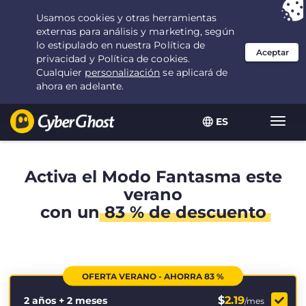
Tu elección:
la mejor oferta
durante 2.1666666666667 años por $
2.19
/mes
ES
Alter
naveg
Activa el Modo Fantasma este
verano
con un
83 % de descuento
OFERTA VERANO - AHORRA 83 %
$
2.19
2 años + 2 meses
/mes