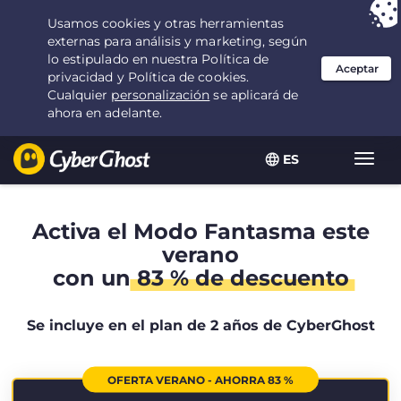
Tu elección:
la mejor oferta
durante 2.1666666666667 años por $
2.19
/mes
ES
Alter
naveg
Activa el Modo Fantasma este
verano
con un
83 % de descuento
Se incluye en el plan de 2 años de CyberGhost
OFERTA VERANO - AHORRA 83 %