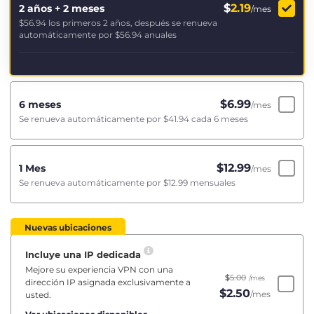
$
2.19
2 años + 2 meses
/mes
$56.94
los primeros 2 años, después se renueva
automáticamente por
$56.94
anuales
$
6.99
6 meses
/mes
Se renueva automáticamente por
$41.94
cada 6 meses
$
12.99
1 Mes
/mes
Se renueva automáticamente por
$12.99
mensuales
Nuevas ubicaciones
Incluye una IP dedicada
Mejore su experiencia VPN con una
$
5.00
/mes
dirección IP asignada exclusivamente a
$
2.50
/mes
usted.