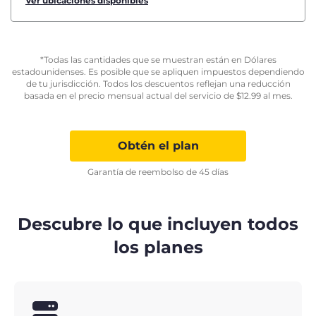
Ver ubicaciones disponibles
*Todas las cantidades que se muestran están en Dólares
estadounidenses. Es posible que se apliquen impuestos dependiendo
de tu jurisdicción. Todos los descuentos reflejan una reducción
basada en el precio mensual actual del servicio de
$
12.99
al mes.
Obtén el plan
Garantía de reembolso de 45 días
Descubre lo que incluyen todos
los planes