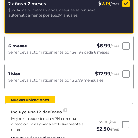
$
2.19
2 años + 2 meses
/mes
$56.94
los primeros 2 años, después se renueva
automáticamente por
$56.94
anuales
$
6.99
6 meses
/mes
Se renueva automáticamente por
$41.94
cada 6 meses
$
12.99
1 Mes
/mes
Se renueva automáticamente por
$12.99
mensuales
Nuevas ubicaciones
Incluye una IP dedicada
Mejore su experiencia VPN con una
$
5.00
/mes
dirección IP asignada exclusivamente a
$
2.50
/mes
usted.