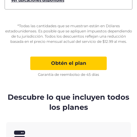
Ver ubicaciones disponibles
*Todas las cantidades que se muestran están en Dólares
estadounidenses. Es posible que se apliquen impuestos dependiendo
de tu jurisdicción. Todos los descuentos reflejan una reducción
basada en el precio mensual actual del servicio de
$
12.99
al mes.
Obtén el plan
Garantía de reembolso de 45 días
Descubre lo que incluyen todos
los planes