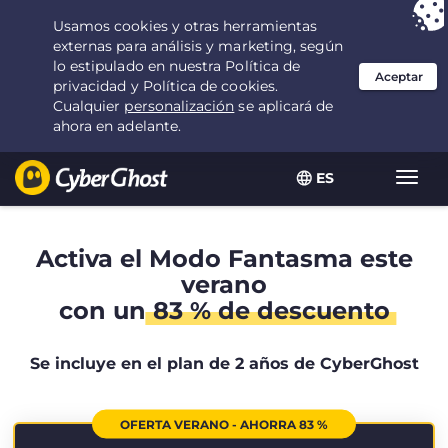
Tu elección:
la mejor oferta
durante 2.1666666666667 años por $
2.19
/mes
ES
Alter
naveg
Activa el Modo Fantasma este
verano
con un
83 % de descuento
Se incluye en el plan de 2 años de CyberGhost
OFERTA VERANO - AHORRA 83 %