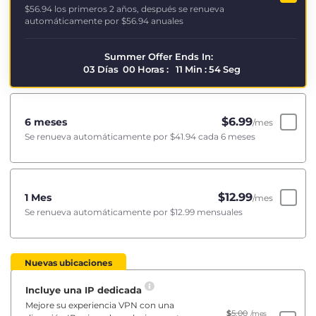
$56.94
los primeros 2 años, después se renueva
automáticamente por
$56.94
anuales
Summer Offer Ends In:
03
Días
00
Horas
:
11
Min
:
53
Seg
$
6.99
6 meses
/mes
Se renueva automáticamente por
$41.94
cada 6 meses
$
12.99
1 Mes
/mes
Se renueva automáticamente por
$12.99
mensuales
Nuevas ubicaciones
Incluye una IP dedicada
Mejore su experiencia VPN con una
$
5.00
/mes