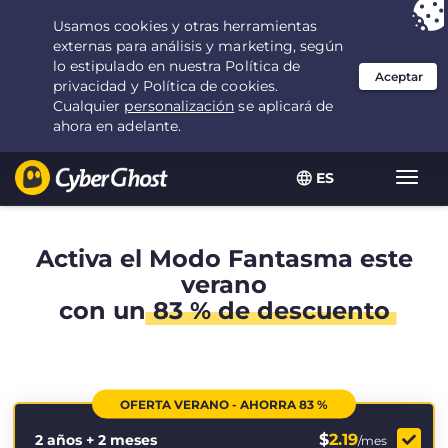
Tu elección:
la mejor oferta
durante 2.1666666666667 años por $
2.19
/mes
ES
Alter
naveg
Activa el Modo Fantasma este
verano
con un
83 % de descuento
OFERTA VERANO - AHORRA 83 %
$
2.19
2 años + 2 meses
/mes