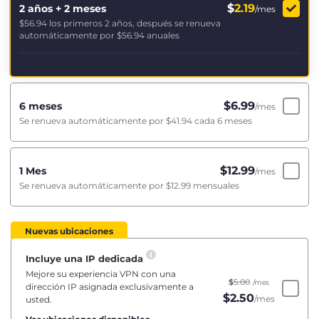
$
2.19
2 años + 2 meses
/mes
$56.94
los primeros 2 años, después se renueva
automáticamente por
$56.94
anuales
$
6.99
6 meses
/mes
Se renueva automáticamente por
$41.94
cada 6 meses
$
12.99
1 Mes
/mes
Se renueva automáticamente por
$12.99
mensuales
Nuevas ubicaciones
Incluye una IP dedicada
Mejore su experiencia VPN con una
$
5.00
/mes
dirección IP asignada exclusivamente a
$
2.50
/mes
usted.