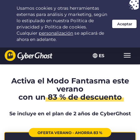
Tu elección:
la mejor oferta
durante 2.1666666666667 años por $
2.19
/mes
ES
Alter
naveg
Activa el Modo Fantasma este
verano
con un
83 % de descuento
Se incluye en el plan de 2 años de CyberGhost
OFERTA VERANO - AHORRA 83 %