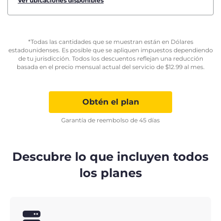
Ver ubicaciones disponibles
*Todas las cantidades que se muestran están en Dólares
estadounidenses. Es posible que se apliquen impuestos dependiendo
de tu jurisdicción. Todos los descuentos reflejan una reducción
basada en el precio mensual actual del servicio de
$
12.99
al mes.
Obtén el plan
Garantía de reembolso de 45 días
Descubre lo que incluyen todos
los planes