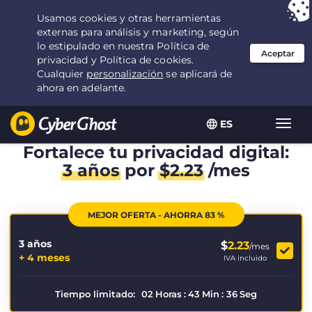
Tu elección:
la mejor oferta
durante 3.3333333333333 años por $
2.23
/mes
ES
Alter
naveg
Fortalece tu privacidad digital:
3 años
por
$
2.23
/mes
MEJOR OFERTA - AHORRA 83 %
3 años
$
2.23
/mes
+ 4 meses
IVA incluido
Tiempo limitado:
02
Horas
:
43
Min
:
36
Seg