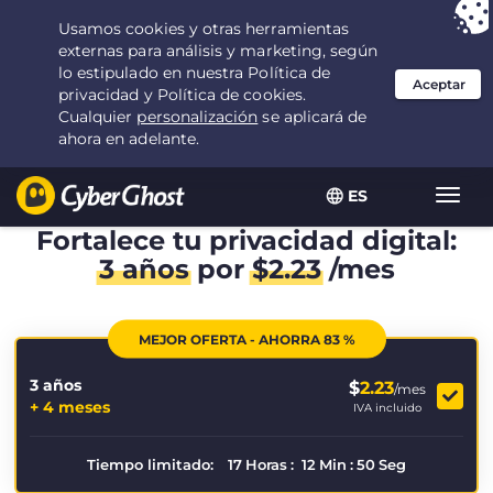
Tu elección:
la mejor oferta
durante 3.3333333333333 años por $
2.23
/mes
ES
Alter
naveg
Fortalece tu privacidad digital:
3 años
por
$
2.23
/mes
MEJOR OFERTA - AHORRA 83 %
3 años
$
2.23
/mes
+ 4 meses
IVA incluido
Tiempo limitado:
17
Horas
:
12
Min
:
50
Seg