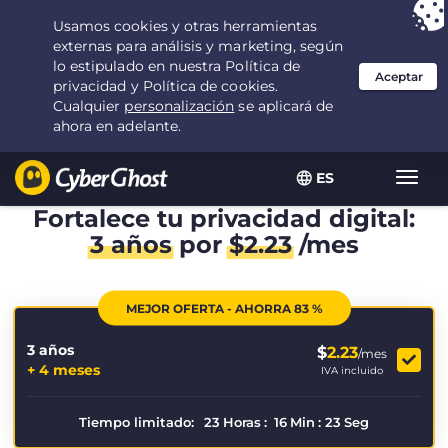
Tu elección:
la mejor oferta
durante 3.3333333333333 años por $
2.23
/mes
ES
Alter
naveg
Fortalece tu privacidad digital:
3 años
por
$
2.23
/mes
MEJOR OFERTA - AHORRA 83 %
3 años
$
2.23
/mes
+ 4 meses
IVA incluido
Tiempo limitado:
23
Horas
:
16
Min
:
23
Seg