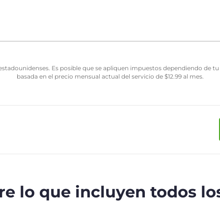
estadounidenses. Es posible que se apliquen impuestos dependiendo de tu j
basada en el precio mensual actual del servicio de
$
12.99
al mes.
e lo que incluyen todos lo