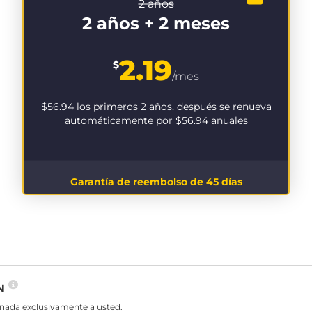
2 años
2 años + 2 meses
2.19
$
/mes
$56.94
los primeros 2 años, después se renueva
automáticamente por
$56.94
anuales
Garantía de reembolso de 45 días
PN
gnada exclusivamente a usted.