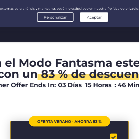
a el Modo Fantasma est
con un
83 % de descuen
r Offer Ends In:
03
Días
15
Horas
:
46
Mi
OFERTA VERANO - AHORRA 83 %