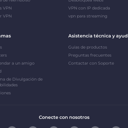
as VPN
VPN con IP dedicada
or VPN
vpn para streaming
amas
Asistencia técnica y ayu
s
Guías de productos
cers
Preguntas frecuentes
ndar a un amigo
Contactar con Soporte
d
ma de Divulgación de
bilidades
iones
Conecte con nosotros