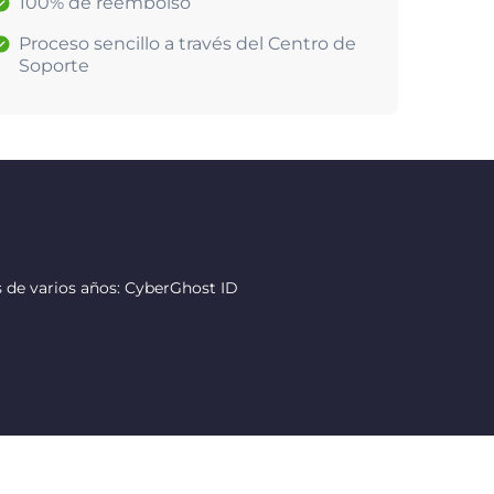
100% de reembolso
Proceso sencillo a través del Centro de
Soporte
 de varios años: CyberGhost ID