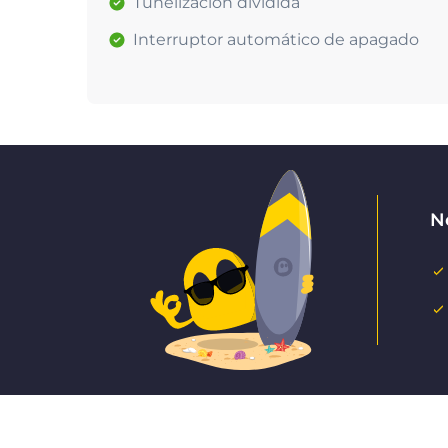
Tunelización dividida
Interruptor automático de apagado
No