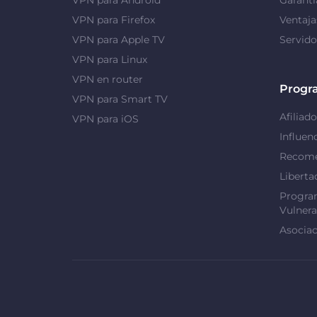
VPN para Firefox
Ventaj
VPN para Apple TV
Servid
VPN para Linux
VPN en router
Progr
VPN para Smart TV
Afiliado
VPN para iOS
Influen
Recome
Liberta
Progra
Vulnera
Asociac