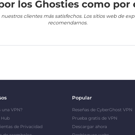
or los Ghosties como por 
 nuestros clientes más satisfechos. Los sitios web de ex
recomendarnos.
sos
Popular
s una VPN?
Reseñas de CyberGhost VPN
y Hub
Prueba gratis de VPN
entas de Privacidad
Descargar ahora
a de reembolso
Desbloquea webs