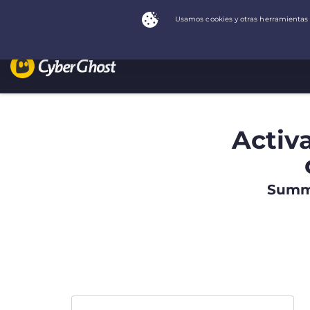
Activ
Summe