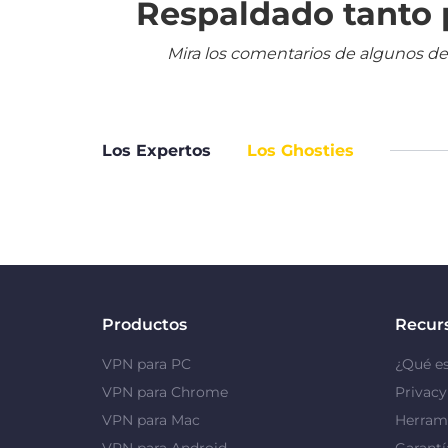
Respaldado tanto p
Mira los comentarios de algunos de
Los Expertos
Los Ghosties
Productos
Recur
VPN para PC
¿Qué e
VPN para Chrome
Privac
VPN para Mac
Herrami
VPN para Android
Garantí