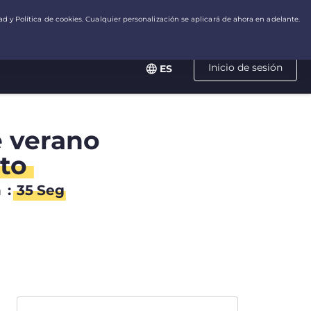
Inicio de sesión
ES
e verano
to
n
:
35
Seg