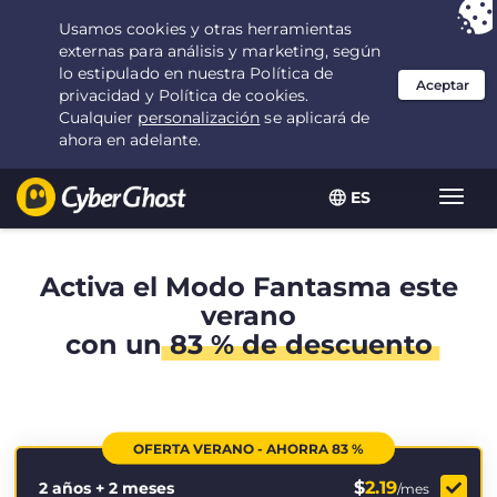
Tu elección:
la mejor oferta
durante 2.1666666666667 años por $
2.19
/mes
ES
Alter
naveg
Activa el Modo Fantasma este
verano
con un
83 % de descuento
OFERTA VERANO - AHORRA 83 %
$
2.19
2 años + 2 meses
/mes