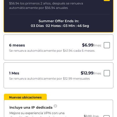
$56.94
los primeros 2 años, después se renueva
automáticamente por
$56.94
anuales
Summer Offer Ends In:
03
Días
02
Horas
:
03
Min
:
46
Seg
$
6.99
6 meses
/mes
Se renueva automáticamente por
$41.94
cada 6 meses
$
12.99
1 Mes
/mes
Se renueva automáticamente por
$12.99
mensuales
Nuevas ubicaciones
Incluye una IP dedicada
Mejore su experiencia VPN con una
$
5.00
/mes