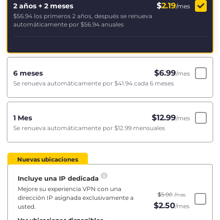
$
2.19
2 años + 2 meses
/mes
$56.94
los primeros 2 años, después se renueva
automáticamente por
$56.94
anuales
$
6.99
6 meses
/mes
Se renueva automáticamente por
$41.94
cada 6 meses
$
12.99
1 Mes
/mes
Se renueva automáticamente por
$12.99
mensuales
Nuevas ubicaciones
Incluye una IP dedicada
Mejore su experiencia VPN con una
$
5.00
/mes
dirección IP asignada exclusivamente a
$
2.50
/mes
usted.