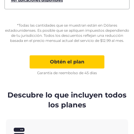
Ver ubicaciones disponibles
*Todas las cantidades que se muestran están en Dólares
estadounidenses. Es posible que se apliquen impuestos dependiendo
de tu jurisdicción. Todos los descuentos reflejan una reducción
basada en el precio mensual actual del servicio de
$
12.99
al mes.
Obtén el plan
Garantía de reembolso de 45 días
Descubre lo que incluyen todos
los planes