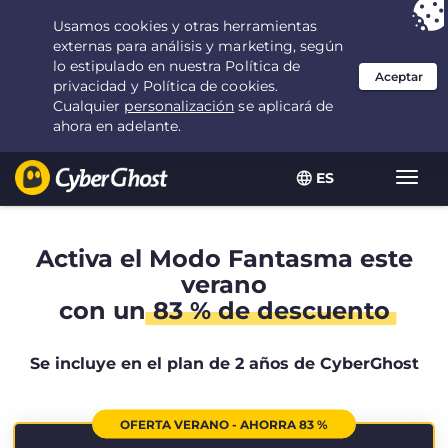
Tu elección:
la mejor oferta
durante 2.1666666666667 años por $
2.19
/mes
ES
Alter
naveg
Activa el Modo Fantasma este
verano
con un
83 % de descuento
Se incluye en el plan de 2 años de CyberGhost
OFERTA VERANO - AHORRA 83 %