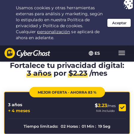
Tu elección:
la mejor oferta
durante 3.3333333333333 años por $
2.23
/mes
ES
Alter
naveg
Fortalece tu privacidad digital:
3 años
por
$
2.23
/mes
MEJOR OFERTA - AHORRA 83 %
3 años
$
2.23
/mes
+ 4 meses
IVA incluido
Tiempo limitado:
02
Horas
:
01
Min
:
18
Seg