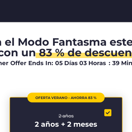
a el Modo Fantasma est
con un
83 % de descuen
r Offer Ends In:
05
Días
03
Horas
:
39
Mi
OFERTA VERANO - AHORRA 83 %
2 años
2 años + 2 meses