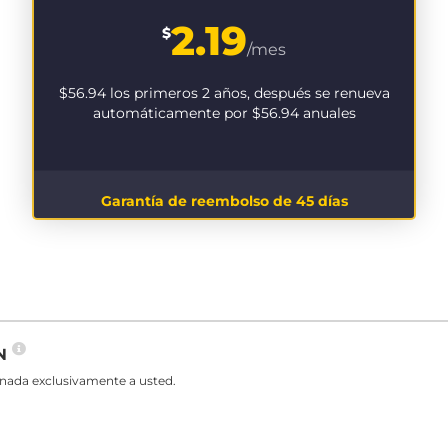
2.19
$
/mes
$56.94
los primeros 2 años, después se renueva
automáticamente por
$56.94
anuales
Garantía de reembolso de 45 días
PN
gnada exclusivamente a usted.