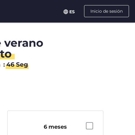
Inicio de sesión
ES
e verano
to
n
:
46
Seg
6 meses