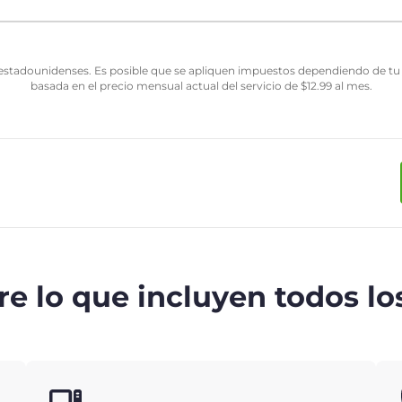
estadounidenses. Es posible que se apliquen impuestos dependiendo de tu j
basada en el precio mensual actual del servicio de
$
12.99
al mes.
e lo que incluyen todos lo