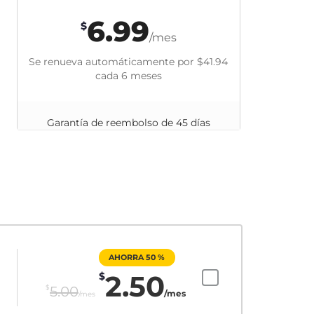
6.99
$
/mes
Se renueva automáticamente por
$41.94
cada 6 meses
Garantía de reembolso de 45 días
AHORRA 50 %
2.50
$
$
5.00
/mes
/mes