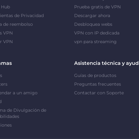
y Hub
Prueba gratis de VPN
entas de Privacidad
Descargar ahora
a de reembolso
Desbloquea webs
as VPN
VPN con IP dedicada
or VPN
vpn para streaming
amas
Asistencia técnica y ayu
s
Guías de productos
cers
Preguntas frecuentes
ndar a un amigo
Contactar con Soporte
d
ma de Divulgación de
bilidades
iones