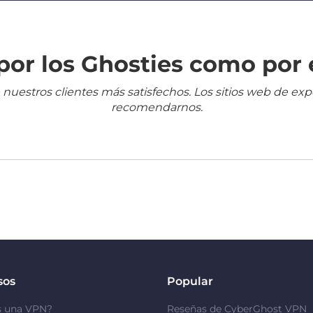
or los Ghosties como por 
 nuestros clientes más satisfechos. Los sitios web de ex
recomendarnos.
sos
Popular
s una VPN?
Reseñas de CyberGhost VPN