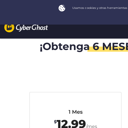
¡Obtenga
6 MES
1 Mes
12.99
$
/mes