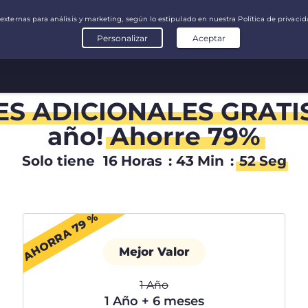
ES ADICIONALES GRATI
año!
Ahorre 79%
Solo tiene
16
Horas
:
43
Min
:
51
Seg
AHORRA 79 %
Mejor Valor
1 Año
1 Año + 6 meses