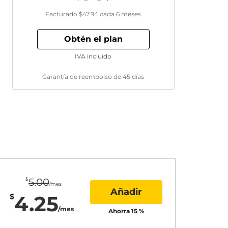
Facturado
$47.94
cada 6 meses
Obtén el plan
IVA incluido
Garantía de reembolso de 45 días
$
5.00
/mes
Añadir
4.25
$
/mes
Ahorra
15
%