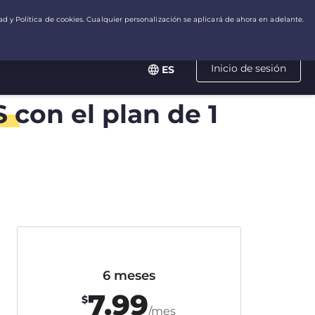
Inicio de sesión
ES
S
con el plan de 1
6 meses
7.99
$
/mes