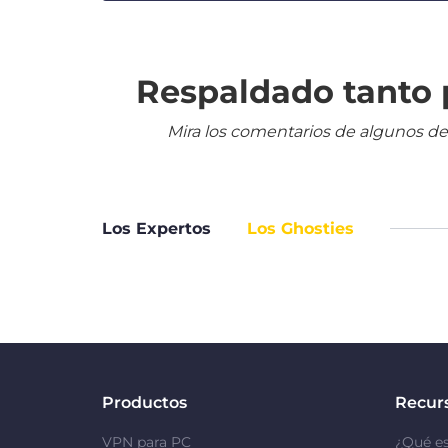
Respaldado tanto p
Mira los comentarios de algunos de
Los Expertos
Los Ghosties
Productos
Recur
VPN para PC
¿Qué e