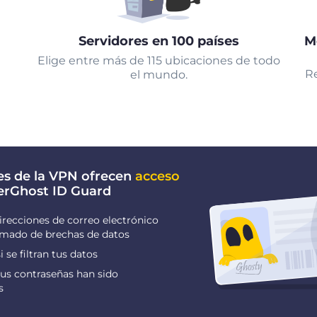
Servidores en 100 países
M
Elige entre más de 115 ubicaciones de todo
Re
el mundo.
es de la VPN ofrecen
acceso
erGhost ID Guard
irecciones de correo electrónico
ormado de brechas de datos
i se filtran tus datos
us contraseñas han sido
s