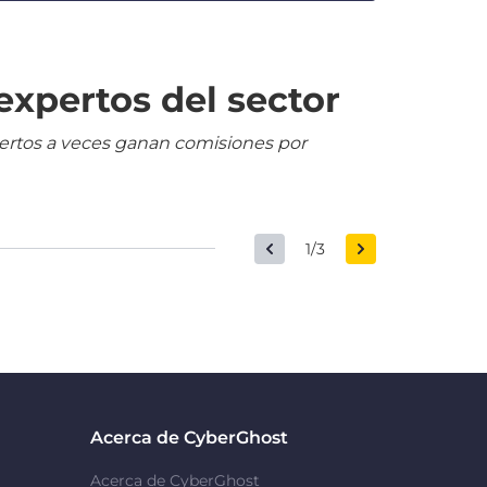
expertos del sector
pertos a veces ganan comisiones por
1/3
Acerca de CyberGhost
Acerca de CyberGhost