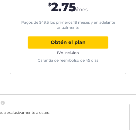
2.75
$
/mes
Pagos de
$
49.5
los primeros 18 meses y en adelante
anualmente
Obtén el plan
IVA incluido
Garantía de reembolso de 45 días
N
ada exclusivamente a usted.