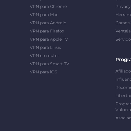
VPN para Chrome
Privac
VPN para Mac
Herrami
VPN para Android
Garantí
VPN para Firefox
Ventaj
VPN para Apple TV
Servid
VPN para Linux
VPN en router
Progr
VPN para Smart TV
Afiliado
VPN para iOS
Influen
Recome
Liberta
Progra
Vulnera
Asociac