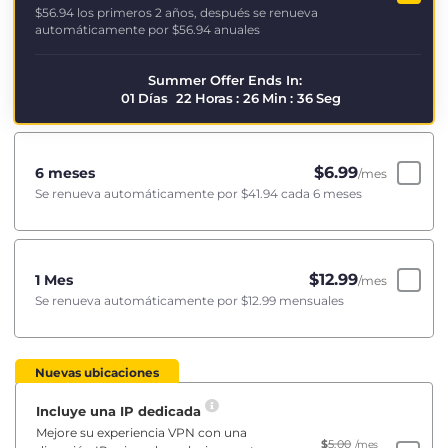
$56.94
los primeros 2 años, después se renueva
automáticamente por
$56.94
anuales
Summer Offer Ends In:
01
Días
22
Horas
:
26
Min
:
35
Seg
$
6.99
6 meses
/mes
Se renueva automáticamente por
$41.94
cada 6 meses
$
12.99
1 Mes
/mes
Se renueva automáticamente por
$12.99
mensuales
Nuevas ubicaciones
Incluye una IP dedicada
Mejore su experiencia VPN con una
$
5.00
/mes