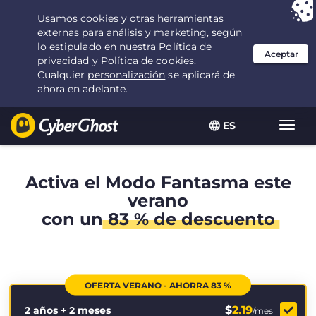
Tu elección:
la mejor oferta
durante 2.1666666666667 años por $
2.19
/mes
ES
Alter
naveg
Activa el Modo Fantasma este
verano
con un
83 % de descuento
OFERTA VERANO - AHORRA 83 %
$
2.19
2 años + 2 meses
/mes