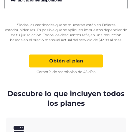
Ver ubicaciones disponibles
*Todas las cantidades que se muestran están en Dólares
estadounidenses. Es posible que se apliquen impuestos dependiendo
de tu jurisdicción. Todos los descuentos reflejan una reducción
basada en el precio mensual actual del servicio de
$
12.99
al mes.
Obtén el plan
Garantía de reembolso de 45 días
Descubre lo que incluyen todos
los planes