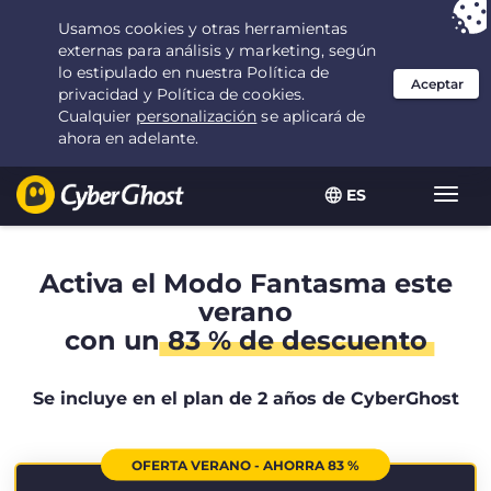
Tu elección:
la mejor oferta
durante 2.1666666666667 años por $
2.19
/mes
ES
Alter
naveg
Activa el Modo Fantasma este
verano
con un
83 % de descuento
Se incluye en el plan de 2 años de CyberGhost
OFERTA VERANO - AHORRA 83 %