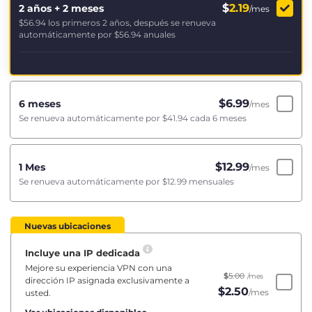
$
2.19
2 años + 2 meses
/mes
$56.94
los primeros 2 años, después se renueva
automáticamente por
$56.94
anuales
$
6.99
6 meses
/mes
Se renueva automáticamente por
$41.94
cada 6 meses
$
12.99
1 Mes
/mes
Se renueva automáticamente por
$12.99
mensuales
Nuevas ubicaciones
Incluye una IP dedicada
Mejore su experiencia VPN con una
$
5.00
/mes
dirección IP asignada exclusivamente a
$
2.50
/mes
usted.