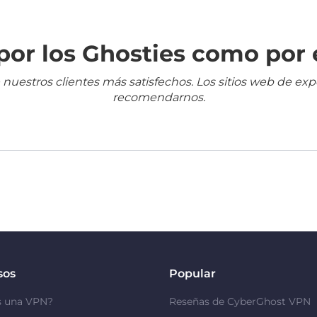
or los Ghosties como por 
 nuestros clientes más satisfechos. Los sitios web de ex
recomendarnos.
sos
Popular
s una VPN?
Reseñas de CyberGhost VPN