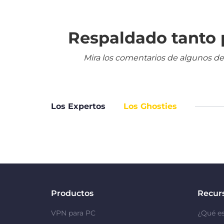
Respaldado tanto p
Mira los comentarios de algunos de
Los Expertos
Los Ghosties
Productos
Recur
VPN para PC
¿Qué e