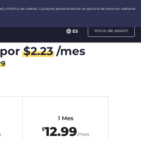
Inicio de sesión
ES
por
$
2.23
/mes
eg
1 Mes
12.99
$
s
/mes