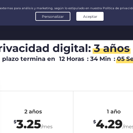
rivacidad digital:
3 años
l plazo termina en
12
Horas
:
34
Min
:
04
S
2 años
1 año
3.25
4.29
$
$
/mes
/me