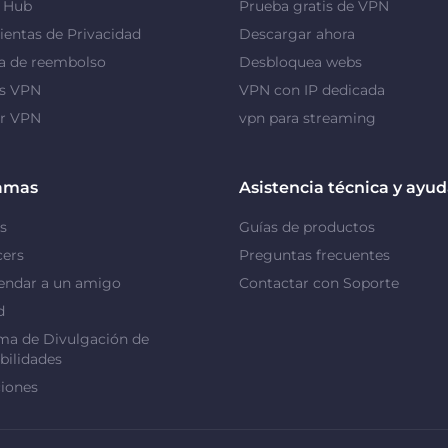
y Hub
Prueba gratis de VPN
entas de Privacidad
Descargar ahora
a de reembolso
Desbloquea webs
as VPN
VPN con IP dedicada
or VPN
vpn para streaming
amas
Asistencia técnica y ayu
s
Guías de productos
cers
Preguntas frecuentes
ndar a un amigo
Contactar con Soporte
d
ma de Divulgación de
bilidades
iones