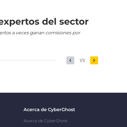
expertos del sector
pertos a veces ganan comisiones por
1/3
Acerca de CyberGhost
Acerca de CyberGhost