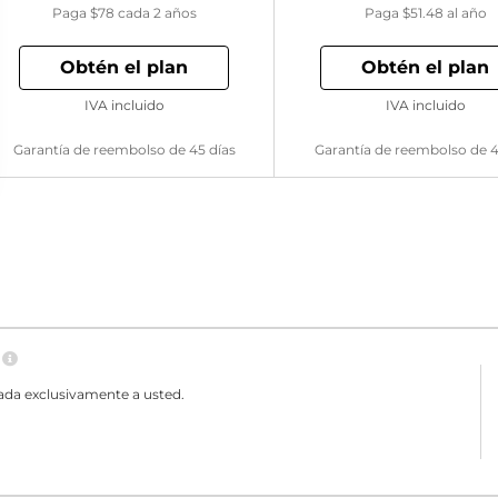
Paga
$78
cada 2 años
Paga
$51.48
al año
Obtén el plan
Obtén el plan
IVA incluido
IVA incluido
Garantía de reembolso de 45 días
Garantía de reembolso de 4
N
ada exclusivamente a usted.