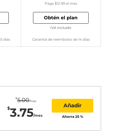
Paga
$12.99
al mes
Obtén el plan
IVA incluido
5 días
Garantía de reembolso de 14 días
$
5.00
/mes
Añadir
3.75
$
/mes
Ahorra
25
%