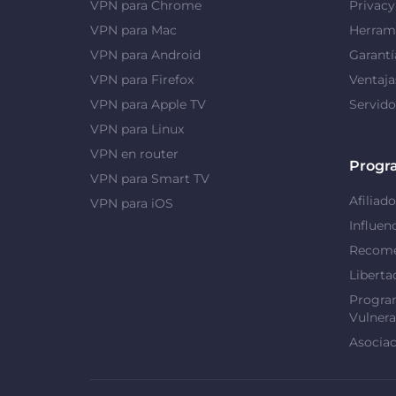
VPN para Chrome
Privac
VPN para Mac
Herrami
VPN para Android
Garantí
VPN para Firefox
Ventaj
VPN para Apple TV
Servid
VPN para Linux
VPN en router
Progr
VPN para Smart TV
Afiliado
VPN para iOS
Influen
Recome
Liberta
Progra
Vulnera
Asociac