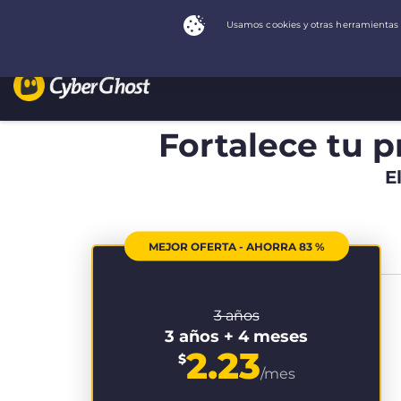
Fortalece tu p
E
MEJOR OFERTA - AHORRA 83 %
3 años
3 años + 4 meses
2.23
$
/mes