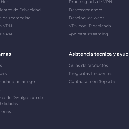
y Hub
Prueba gratis de VPN
entas de Privacidad
Descargar ahora
a de reembolso
Desbloquea webs
as VPN
VPN con IP dedicada
or VPN
vpn para streaming
amas
Asistencia técnica y ayu
s
Guías de productos
cers
Preguntas frecuentes
ndar a un amigo
Contactar con Soporte
d
ma de Divulgación de
bilidades
iones