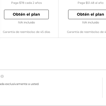
Paga
$78
cada 2 años
Paga
$51.48
al año
Obtén el plan
Obtén el plan
IVA incluido
IVA incluido
Garantía de reembolso de 45 días
Garantía de reembolso de 4
N
ada exclusivamente a usted.