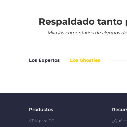
Respaldado tanto p
Mira los comentarios de algunos de
Los Expertos
Los Ghosties
Productos
Recur
VPN para PC
¿Qué e