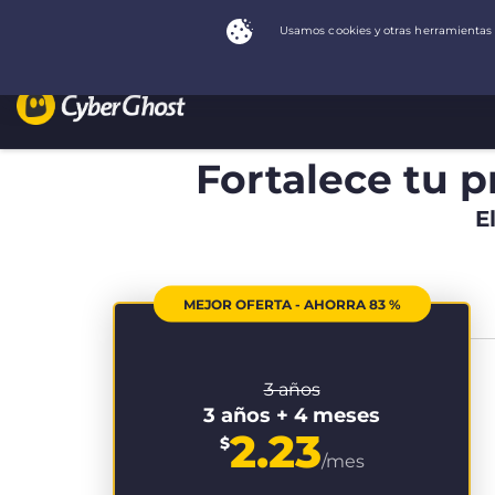
Fortalece tu p
E
MEJOR OFERTA - AHORRA 83 %
3 años
3 años + 4 meses
2.23
$
/mes