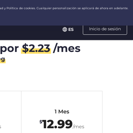
Inicio de sesión
ES
por
$
2.23
/mes
eg
1 Mes
12.99
$
s
/mes