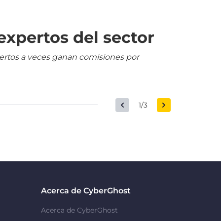
expertos del sector
pertos a veces ganan comisiones por
1/3
Acerca de CyberGhost
Acerca de CyberGhost