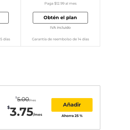
Paga
$12.99
al mes
Obtén el plan
IVA incluido
5 días
Garantía de reembolso de 14 días
$
5.00
/mes
Añadir
3.75
$
/mes
Ahorra
25
%