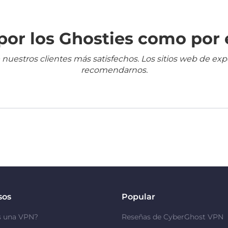
or los Ghosties como por 
 nuestros clientes más satisfechos. Los sitios web de ex
recomendarnos.
sos
Popular
s una VPN?
Reseñas de CyberGhost VPN