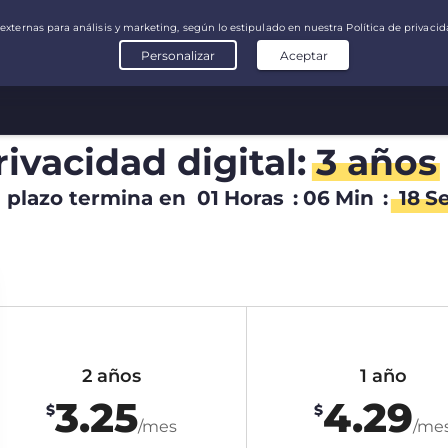
rivacidad digital:
3 años
l plazo termina en
01
Horas
:
06
Min
:
17
S
2 años
1 año
3.25
4.29
$
$
/mes
/me