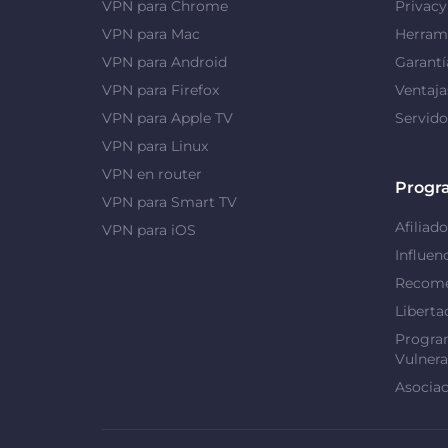
VPN para Chrome
Privac
VPN para Mac
Herrami
VPN para Android
Garantí
VPN para Firefox
Ventaj
VPN para Apple TV
Servid
VPN para Linux
VPN en router
Progr
VPN para Smart TV
Afiliado
VPN para iOS
Influen
Recome
Liberta
Progra
Vulnera
Asociac