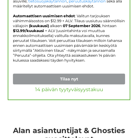
asuville;
tietosuojakäytännön
,
peruutuskäytännön
sekä alla
määritellyt automaattisen uusimisen ehdot.
Automaattisen uusimisen ehdot
: Valitun tarjouksen
vähimmäisostos on $
12.99
+ ALV. Tilaus uusiutuu säännöllisin
väliajoin
(kuukausi)
alkaen
07 September 2026
, hintaan
$
12.99
/kuukausi
+ ALV (uusintahinta voi muuttua
ennakkoilmoituksella) valitulla maksutavalla, kunnes
peruutat tilauksen. Voit peruuttaa tilauksen milloin tahansa
ennen automaattisen uusimisen päivämäärän keskiyötä
siirtymällä ”Aktiivinen tilaus” -näkymään ja seuraamalla
”Peruuta”-ohjeita. Ota yhteyttä asiakastukeen 14 päivän
kuluessa saadaksesi täyden hyvityksen.
Tilaa nyt
14 päivän tyytyväisyystakuu
Alan asiantuntijat & Ghosties