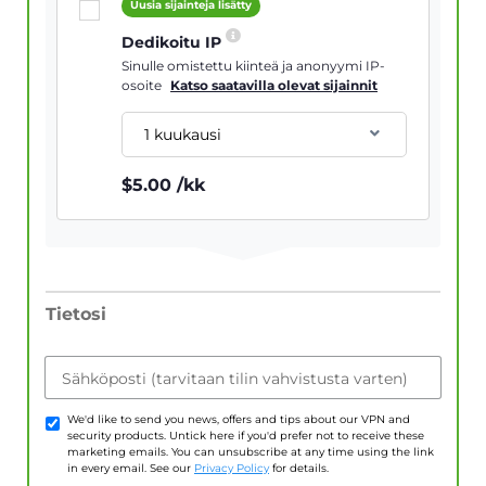
Uusia sijainteja lisätty
Dedikoitu IP
Sinulle omistettu kiinteä ja anonyymi IP-
osoite
Katso saatavilla olevat sijainnit
1 kuukausi
$
5.00
/kk
Tietosi
Sähköposti (tarvitaan tilin vahvistusta varten)
We'd like to send you news, offers and tips about our VPN and
security products. Untick here if you'd prefer not to receive these
marketing emails. You can unsubscribe at any time using the link
in every email. See our
Privacy Policy
for details.