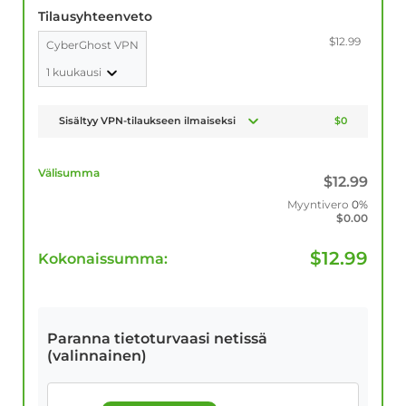
Tilausyhteenveto
$12.99
CyberGhost VPN
1 kuukausi
Sisältyy VPN-tilaukseen ilmaiseksi
$0
Välisumma
$
12.99
Myyntivero
0%
$
0.00
$
12.99
Kokonaissumma:
Paranna tietoturvaasi netissä
(valinnainen)