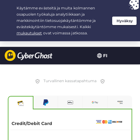
Your choice:
The Best Deal
for 2.1666666666667-years at $
2.19
/month
FI
Turvallinen kassatapahtuma
Credit/Debit Card