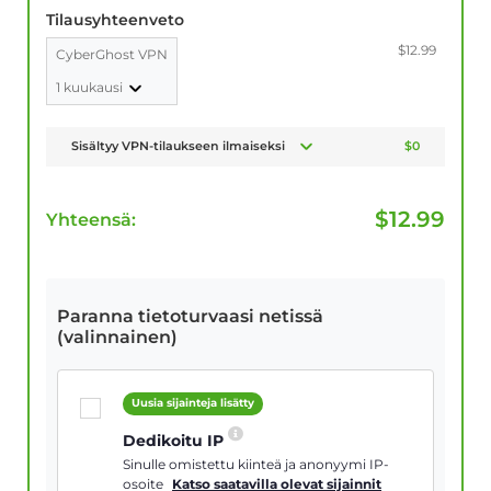
Tilausyhteenveto
$12.99
CyberGhost VPN
1 kuukausi
Sisältyy VPN-tilaukseen ilmaiseksi
$0
$
12.99
Yhteensä:
Paranna tietoturvaasi netissä
(valinnainen)
Uusia sijainteja lisätty
Dedikoitu IP
Sinulle omistettu kiinteä ja anonyymi IP-
osoite
Katso saatavilla olevat sijainnit