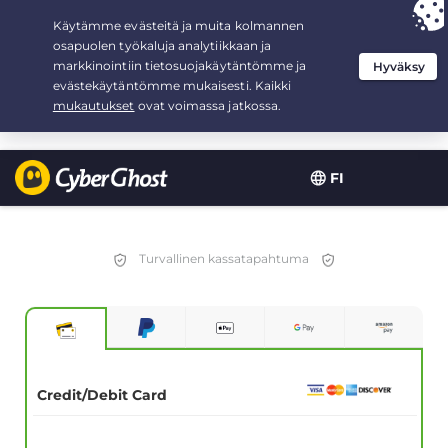
Your choice:
The Best Deal
for 3.3333333333333-years at $
2.23
/month
FI
Turvallinen kassatapahtuma
Credit/Debit Card