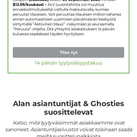
$
12.99
/kuukausi
+ ALV (uusintahinta voi muuttua
ennakkoilmoituksella) valitulla maksutavalla, kunnes
peruutat tilauksen. Voit peruuttaa tilauksen milloin tahansa
ennen automaattisen uusimisen päivämäärän keskiyötä
siirtymällä ”Aktiivinen tilaus” -näkymään ja seuraamalla
”Peruuta”-ohjeita. Ota yhteyttä asiakastukeen 14 päivän
kuluessa saadaksesi täyden hyvityksen.
Tilaa nyt
14 päivän tyytyväisyystakuu
Alan asiantuntijat & Ghosties
suosittelevat
Katso, mitä tyytyväisimmät asiakkaamme ovat
sanoneet. Asiantuntijasivustot voivat toisinaan saada
meiltä suosittelupalkkioita.