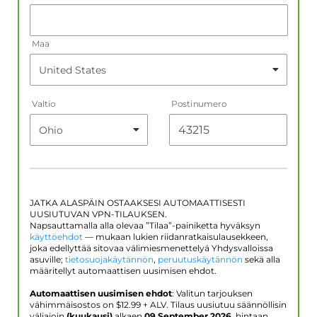
Maa
Valtio
Postinumero
JATKA ALASPÄIN OSTAAKSESI AUTOMAATTISESTI
UUSIUTUVAN VPN-TILAUKSEN.
Napsauttamalla alla olevaa ”Tilaa”-painiketta hyväksyn
käyttöehdot
— mukaan lukien riidanratkaisulausekkeen,
joka edellyttää sitovaa välimiesmenettelyä Yhdysvalloissa
asuville;
tietosuojakäytännön
,
peruutuskäytännön
sekä alla
määritellyt automaattisen uusimisen ehdot.
Automaattisen uusimisen ehdot
: Valitun tarjouksen
vähimmäisostos on $
12.99
+ ALV. Tilaus uusiutuu säännöllisin
väliajoin
(kuukausi)
alkaen
09 September 2026
, hintaan