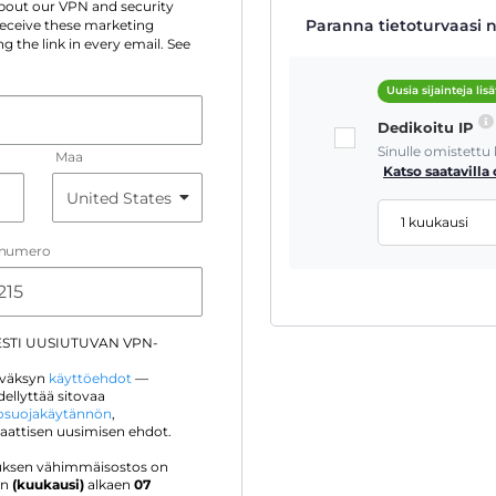
 about our VPN and security
Paranna tietoturvaasi n
 receive these marketing
g the link in every email. See
Uusia sijainteja lisä
Dedikoitu IP
Sinulle omistettu
Maa
Katso saatavilla 
1 kuukausi
inumero
ESTI UUSIUTUVAN VPN-
hyväksyn
käyttöehdot
—
ellyttää sitovaa
tosuojakäytännön
,
maattisen uusimisen ehdot.
jouksen vähimmäisostos on
in
(kuukausi)
alkaen
07