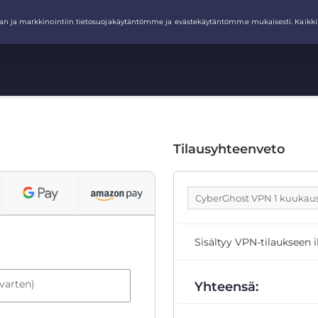
Tilausyhteenveto
CyberGhost VPN 1 kuukau
Sisältyy VPN-tilaukseen 
 varten)
Yhteensä: