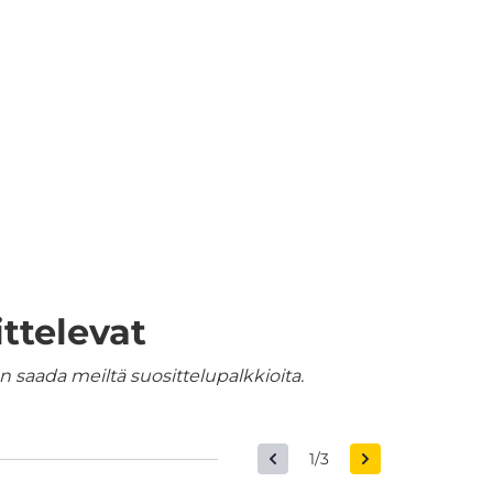
ttelevat
 saada meiltä suosittelupalkkioita.
1/3