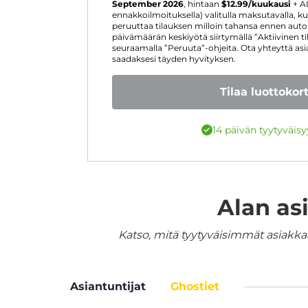
September 2026
, hintaan
$
12.99
/kuukausi
+ A
ennakkoilmoituksella) valitulla maksutavalla, ku
peruuttaa tilauksen milloin tahansa ennen aut
päivämäärän keskiyötä siirtymällä ”Aktiivinen t
seuraamalla ”Peruuta”-ohjeita. Ota yhteyttä as
saadaksesi täyden hyvityksen.
Tilaa luottokort
14 päivän tyytyväis
Alan as
Katso, mitä tyytyväisimmät asiakka
Asiantuntijat
Ghostiet