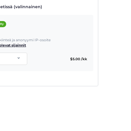
etissä (valinnainen)
tty
 kiinteä ja anonyymi IP-osoite
olevat sijainnit
$
5.00
/kk