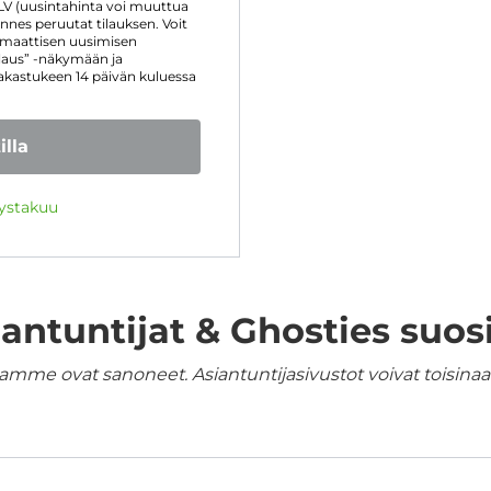
LV (uusintahinta voi muuttua
nnes peruutat tilauksen. Voit
omaattisen uusimisen
ilaus” -näkymään ja
iakastukeen 14 päivän kuluessa
illa
yystakuu
iantuntijat & Ghosties suosi
amme ovat sanoneet. Asiantuntijasivustot voivat toisinaan