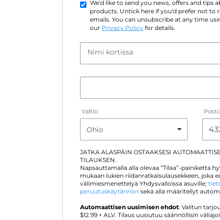
We'd like to send you news, offers and tips
products. Untick here if you'd prefer not to
emails. You can unsubscribe at any time usin
our
Privacy Policy
for details.
Nimi kortissa
Valtio
Post
JATKA ALASPÄIN OSTAAKSESI AUTOMAATTIS
TILAUKSEN.
Napsauttamalla alla olevaa ”Tilaa”-painiketta 
mukaan lukien riidanratkaisulausekkeen, joka ed
välimiesmenettelyä Yhdysvalloissa asuville;
tie
peruutuskäytännön
sekä alla määritellyt auto
Automaattisen uusimisen ehdot
: Valitun tar
$
12.99
+ ALV. Tilaus uusiutuu säännöllisin väliajo