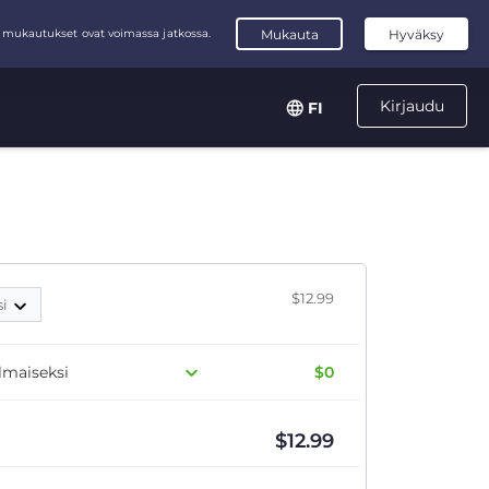
Kirjaudu
FI
$12.99
si
ilmaiseksi
$0
$
12.99