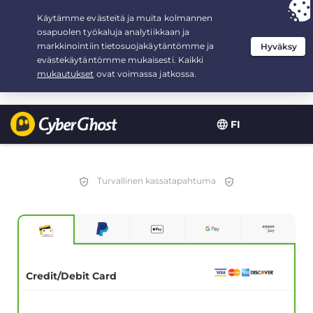
Your choice:
The Best Deal
for 2.1666666666667-years at $
2.19
/month
FI
Turvallinen kassatapahtuma
Credit/Debit Card