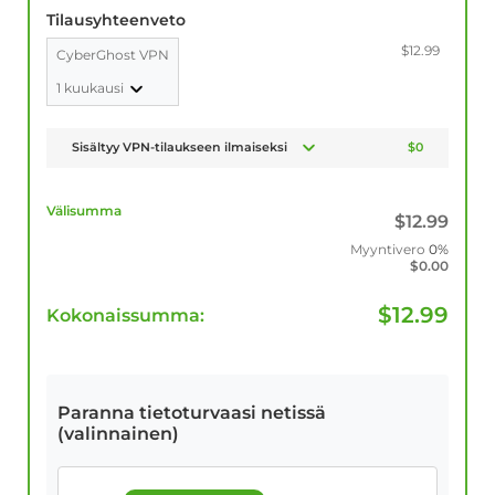
Tilausyhteenveto
$12.99
CyberGhost VPN
1 kuukausi
Sisältyy VPN-tilaukseen ilmaiseksi
$0
Välisumma
$
12.99
Myyntivero
0%
$
0.00
$
12.99
Kokonaissumma:
Paranna tietoturvaasi netissä
(valinnainen)