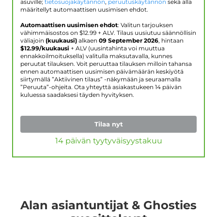
asuville;
tietosuojakäytännön
,
peruutuskäytännön
sekä alla
määritellyt automaattisen uusimisen ehdot.
Automaattisen uusimisen ehdot
: Valitun tarjouksen
vähimmäisostos on $
12.99
+ ALV. Tilaus uusiutuu säännöllisin
väliajoin
(kuukausi)
alkaen
09 September 2026
, hintaan
$
12.99
/kuukausi
+ ALV (uusintahinta voi muuttua
ennakkoilmoituksella) valitulla maksutavalla, kunnes
peruutat tilauksen. Voit peruuttaa tilauksen milloin tahansa
ennen automaattisen uusimisen päivämäärän keskiyötä
siirtymällä ”Aktiivinen tilaus” -näkymään ja seuraamalla
”Peruuta”-ohjeita. Ota yhteyttä asiakastukeen 14 päivän
kuluessa saadaksesi täyden hyvityksen.
Tilaa nyt
14 päivän tyytyväisyystakuu
Alan asiantuntijat & Ghosties