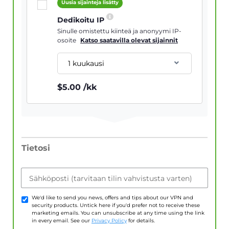
Uusia sijainteja lisätty
Dedikoitu IP
Sinulle omistettu kiinteä ja anonyymi IP-
osoite
Katso saatavilla olevat sijainnit
1 kuukausi
$
5.00
/kk
Tietosi
Sähköposti (tarvitaan tilin vahvistusta varten)
We'd like to send you news, offers and tips about our VPN and
security products. Untick here if you'd prefer not to receive these
marketing emails. You can unsubscribe at any time using the link
in every email. See our
Privacy Policy
for details.