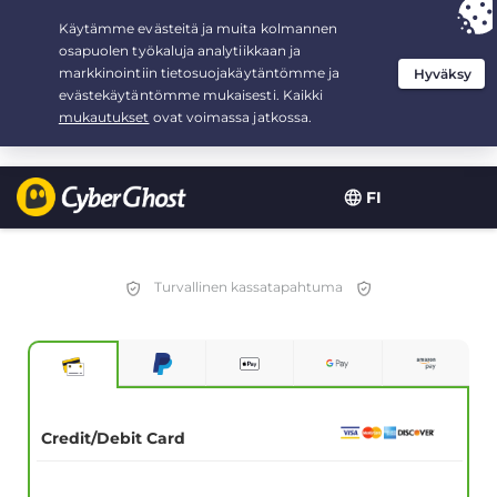
Your choice:
The Best Deal
for 2.1666666666667-years at $
2.19
/month
FI
Turvallinen kassatapahtuma
Credit/Debit Card