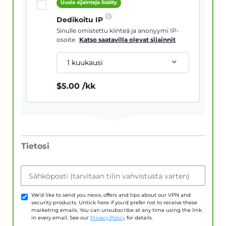
Uusia sijainteja lisätty
Dedikoitu IP
Sinulle omistettu kiinteä ja anonyymi IP-
osoite
Katso saatavilla olevat sijainnit
1 kuukausi
$
5.00
/kk
Tietosi
Sähköposti (tarvitaan tilin vahvistusta varten)
We'd like to send you news, offers and tips about our VPN and
security products. Untick here if you'd prefer not to receive these
marketing emails. You can unsubscribe at any time using the link
in every email. See our
Privacy Policy
for details.