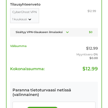
Tilausyhteenveto
$12.99
CyberGhost VPN
1 kuukausi
Sisältyy VPN-tilaukseen ilmaiseksi
$0
Välisumma
$
12.99
Myyntivero
0%
$
0.00
$
12.99
Kokonaissumma:
Paranna tietoturvaasi netissä
(valinnainen)