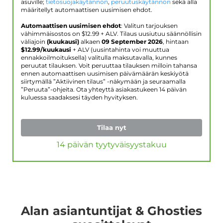
asuville;
tietosuojakäytännön
,
peruutuskäytännön
sekä alla
määritellyt automaattisen uusimisen ehdot.
Automaattisen uusimisen ehdot
: Valitun tarjouksen
vähimmäisostos on $
12.99
+ ALV. Tilaus uusiutuu säännöllisin
väliajoin
(kuukausi)
alkaen
09 September 2026
, hintaan
$
12.99
/kuukausi
+ ALV (uusintahinta voi muuttua
ennakkoilmoituksella) valitulla maksutavalla, kunnes
peruutat tilauksen. Voit peruuttaa tilauksen milloin tahansa
ennen automaattisen uusimisen päivämäärän keskiyötä
siirtymällä ”Aktiivinen tilaus” -näkymään ja seuraamalla
”Peruuta”-ohjeita. Ota yhteyttä asiakastukeen 14 päivän
kuluessa saadaksesi täyden hyvityksen.
Tilaa nyt
14 päivän tyytyväisyystakuu
Alan asiantuntijat & Ghosties