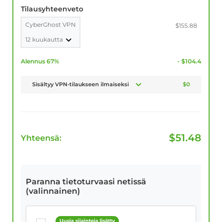
Tilausyhteenveto
CyberGhost VPN
$155.88
12 kuukautta
Alennus 67%
- $104.4
Sisältyy VPN-tilaukseen ilmaiseksi
$0
$
51.48
Yhteensä:
Paranna tietoturvaasi netissä
(valinnainen)
Uusia sijainteja lisätty