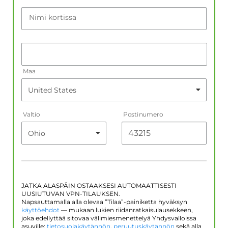
Nimi kortissa
Maa
Valtio
Postinumero
JATKA ALASPÄIN OSTAAKSESI AUTOMAATTISESTI
UUSIUTUVAN VPN-TILAUKSEN.
Napsauttamalla alla olevaa ”Tilaa”-painiketta hyväksyn
käyttöehdot
— mukaan lukien riidanratkaisulausekkeen,
joka edellyttää sitovaa välimiesmenettelyä Yhdysvalloissa
asuville;
tietosuojakäytännön
,
peruutuskäytännön
sekä alla