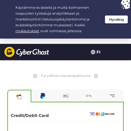
Your choice:
The Best Deal
for 3.3333333333333-years at $
2.23
/month
FI
Turvallinen kassatapahtuma
Credit/Debit Card