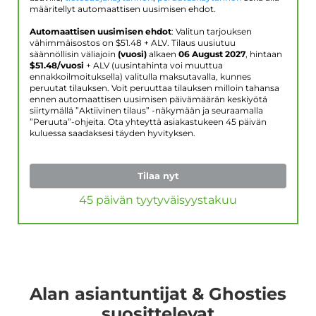
määritellyt automaattisen uusimisen ehdot.
Automaattisen uusimisen ehdot
: Valitun tarjouksen
vähimmäisostos on $
51.48
+ ALV. Tilaus uusiutuu
säännöllisin väliajoin
(vuosi)
alkaen
06 August 2027
, hintaan
$
51.48
/vuosi
+ ALV (uusintahinta voi muuttua
ennakkoilmoituksella) valitulla maksutavalla, kunnes
peruutat tilauksen. Voit peruuttaa tilauksen milloin tahansa
ennen automaattisen uusimisen päivämäärän keskiyötä
siirtymällä ”Aktiivinen tilaus” -näkymään ja seuraamalla
”Peruuta”-ohjeita. Ota yhteyttä asiakastukeen 45 päivän
kuluessa saadaksesi täyden hyvityksen.
Tilaa nyt
45 päivän tyytyväisyystakuu
Alan asiantuntijat & Ghosties
suosittelevat