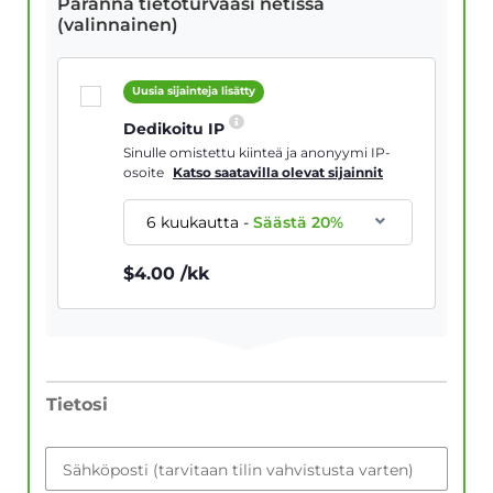
Paranna tietoturvaasi netissä
(valinnainen)
Uusia sijainteja lisätty
Dedikoitu IP
Sinulle omistettu kiinteä ja anonyymi IP-
osoite
Katso saatavilla olevat sijainnit
6 kuukautta
-
Säästä
20
%
$
4.00
/kk
Tietosi
Sähköposti (tarvitaan tilin vahvistusta varten)