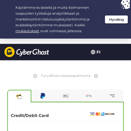
Your choice:
The Best Deal
for 2.1666666666667-years at $
2.19
/month
FI
Turvallinen kassatapahtuma
Credit/Debit Card