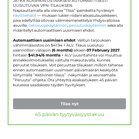
JATKA ALASPÄIN OSTAAKSESI AUTOMAATTISESTI
UUSIUTUVAN VPN-TILAUKSEN.
Napsauttamalla alla olevaa ”Tilaa”-painiketta hyväksyn
käyttöehdot
— mukaan lukien riidanratkaisulausekkeen,
joka edellyttää sitovaa välimiesmenettelyä Yhdysvalloissa
asuville;
tietosuojakäytännön
,
peruutuskäytännön
sekä alla
määritellyt automaattisen uusimisen ehdot.
Automaattisen uusimisen ehdot
: Valitun tarjouksen
vähimmäisostos on $
41.94
+ ALV. Tilaus uusiutuu
säännöllisin väliajoin
(6 months)
alkaen
07 February 2027
,
hintaan
$
41.94
/6 months
+ ALV (uusintahinta voi muuttua
ennakkoilmoituksella) valitulla maksutavalla, kunnes
peruutat tilauksen. Voit peruuttaa tilauksen milloin tahansa
ennen automaattisen uusimisen päivämäärän keskiyötä
siirtymällä ”Aktiivinen tilaus” -näkymään ja seuraamalla
”Peruuta”-ohjeita. Ota yhteyttä asiakastukeen 45 päivän
kuluessa saadaksesi täyden hyvityksen.
Tilaa nyt
45 päivän tyytyväisyystakuu