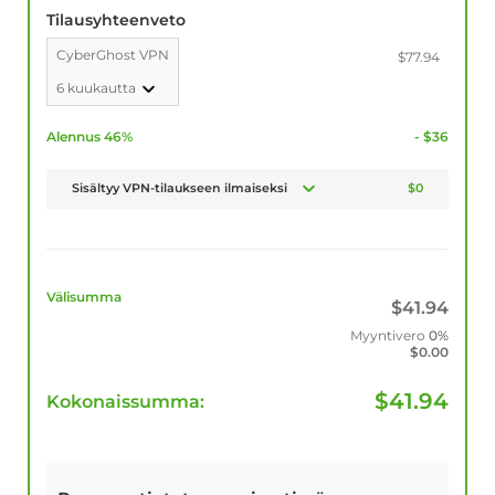
Tilausyhteenveto
CyberGhost VPN
$77.94
6 kuukautta
Alennus 46%
- $36
Sisältyy VPN-tilaukseen ilmaiseksi
$0
Välisumma
$
41.94
Myyntivero
0%
$
0.00
$
41.94
Kokonaissumma: