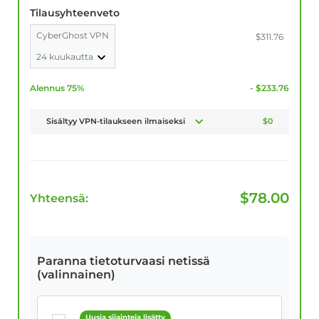
Tilausyhteenveto
CyberGhost VPN
$311.76
24 kuukautta
Alennus 75%
- $233.76
Sisältyy VPN-tilaukseen ilmaiseksi
$0
$
78.00
Yhteensä:
Paranna tietoturvaasi netissä
(valinnainen)
Uusia sijainteja lisätty