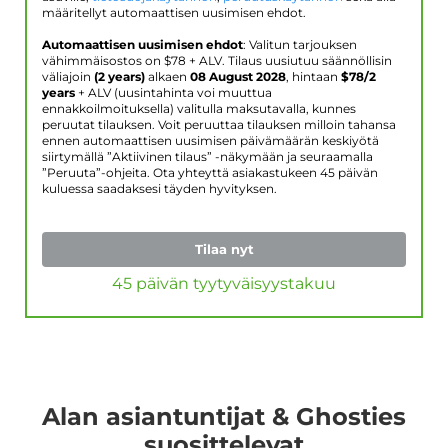
määritellyt automaattisen uusimisen ehdot.
Automaattisen uusimisen ehdot
: Valitun tarjouksen
vähimmäisostos on $
78
+ ALV. Tilaus uusiutuu säännöllisin
väliajoin
(2 years)
alkaen
08 August 2028
, hintaan
$
78
/2
years
+ ALV (uusintahinta voi muuttua
ennakkoilmoituksella) valitulla maksutavalla, kunnes
peruutat tilauksen. Voit peruuttaa tilauksen milloin tahansa
ennen automaattisen uusimisen päivämäärän keskiyötä
siirtymällä ”Aktiivinen tilaus” -näkymään ja seuraamalla
”Peruuta”-ohjeita. Ota yhteyttä asiakastukeen 45 päivän
kuluessa saadaksesi täyden hyvityksen.
Tilaa nyt
45 päivän tyytyväisyystakuu
Alan asiantuntijat & Ghosties
suosittelevat