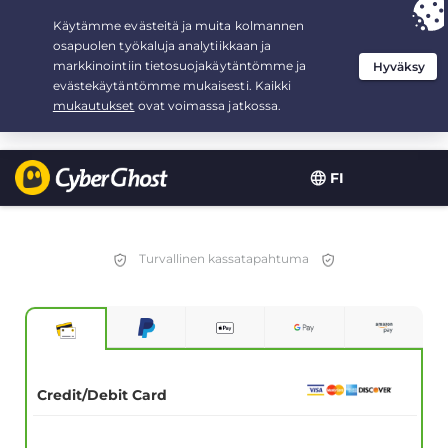
Your choice:
The Best Deal
for 3.3333333333333-years at $
2.23
/month
FI
Turvallinen kassatapahtuma
Credit/Debit Card