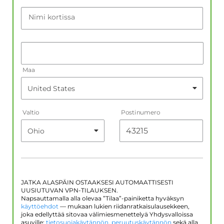
Nimi kortissa
Maa
Valtio
Postinumero
JATKA ALASPÄIN OSTAAKSESI AUTOMAATTISESTI
UUSIUTUVAN VPN-TILAUKSEN.
Napsauttamalla alla olevaa ”Tilaa”-painiketta hyväksyn
käyttöehdot
— mukaan lukien riidanratkaisulausekkeen,
joka edellyttää sitovaa välimiesmenettelyä Yhdysvalloissa
asuville;
tietosuojakäytännön
,
peruutuskäytännön
sekä alla