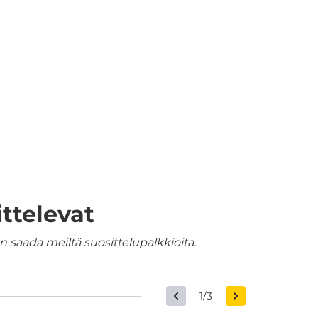
ttelevat
 saada meiltä suosittelupalkkioita.
1/3