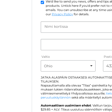
We'd like to send you news, offers and tips
products. Untick here if you'd prefer not to
emails. You can unsubscribe at any time usin
our
Privacy Policy
for details.
Nimi kortissa
Valtio
Post
JATKA ALASPÄIN OSTAAKSESI AUTOMAATTIS
TILAUKSEN.
Napsauttamalla alla olevaa ”Tilaa”-painiketta 
mukaan lukien riidanratkaisulausekkeen, joka ed
välimiesmenettelyä Yhdysvalloissa asuville;
tie
peruutuskäytännön
sekä alla määritellyt auto
Automaattisen uusimisen ehdot
: Valitun tar
$
29.85
+ ALV. Tilaus uusiutuu säännöllisin väliaj