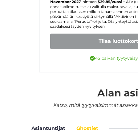
November 2027
, hintaan
$
29.85
/vuosi
+ ALV (u
ennakkoilmoituksella) valitulla maksutavalla, ku
peruuttaa tilauksen milloin tahansa ennen aut
päivämäärän keskiyötä siirtymällä ”Aktiivinen t
seuraamalla ”Peruuta”-ohjeita. Ota yhteyttä as
saadaksesi täyden hyvityksen.
Tilaa luottokort
45 päivän tyytyväis
Alan as
Katso, mitä tyytyväisimmät asiakka
Asiantuntijat
Ghostiet