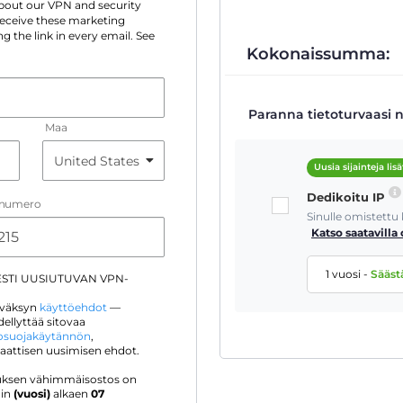
 about our VPN and security
 receive these marketing
g the link in every email. See
Kokonaissumma:
Paranna tietoturvaasi n
Maa
Uusia sijainteja lisä
Dedikoitu IP
inumero
Sinulle omistettu
Katso saatavilla 
1 vuosi
-
Sääst
ESTI UUSIUTUVAN VPN-
hyväksyn
käyttöehdot
—
ellyttää sitovaa
tosuojakäytännön
,
maattisen uusimisen ehdot.
jouksen vähimmäisostos on
oin
(vuosi)
alkaen
07