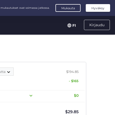
Kirjaudu
FI
utta
$194.85
- $165
$0
$
29.85