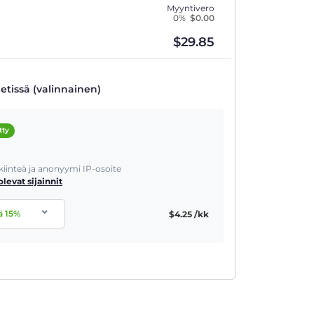
Myyntivero
0%
$
0.00
$
29.85
etissä (valinnainen)
tty
 kiinteä ja anonyymi IP-osoite
olevat sijainnit
ä
15
%
$
4.25
/kk