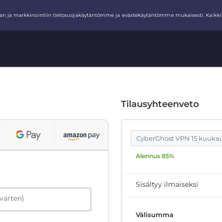
Tilausyhteenveto
CyberGhost VPN 15 kuuka
Alennus 85%
Sisältyy ilmaiseksi
 varten)
Välisumma