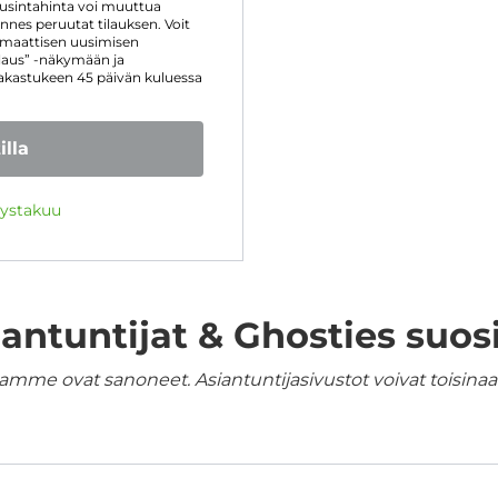
usintahinta voi muuttua
nnes peruutat tilauksen. Voit
omaattisen uusimisen
ilaus” -näkymään ja
iakastukeen 45 päivän kuluessa
illa
yystakuu
iantuntijat & Ghosties suosi
amme ovat sanoneet. Asiantuntijasivustot voivat toisinaan