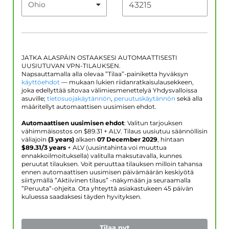
JATKA ALASPÄIN OSTAAKSESI AUTOMAATTISESTI
UUSIUTUVAN VPN-TILAUKSEN.
Napsauttamalla alla olevaa ”Tilaa”-painiketta hyväksyn
käyttöehdot
— mukaan lukien riidanratkaisulausekkeen,
joka edellyttää sitovaa välimiesmenettelyä Yhdysvalloissa
asuville;
tietosuojakäytännön
,
peruutuskäytännön
sekä alla
määritellyt automaattisen uusimisen ehdot.
Automaattisen uusimisen ehdot
: Valitun tarjouksen
vähimmäisostos on $
89.31
+ ALV. Tilaus uusiutuu säännöllisin
väliajoin
(3 years)
alkaen
07 December 2029
, hintaan
$
89.31
/3 years
+ ALV (uusintahinta voi muuttua
ennakkoilmoituksella) valitulla maksutavalla, kunnes
peruutat tilauksen. Voit peruuttaa tilauksen milloin tahansa
ennen automaattisen uusimisen päivämäärän keskiyötä
siirtymällä ”Aktiivinen tilaus” -näkymään ja seuraamalla
”Peruuta”-ohjeita. Ota yhteyttä asiakastukeen 45 päivän
kuluessa saadaksesi täyden hyvityksen.
Tilaa nyt