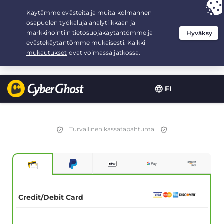
Your choice:
The Best Deal
for 3.3333333333333-years at $
2.23
/month
FI
Turvallinen kassatapahtuma
Credit/Debit Card