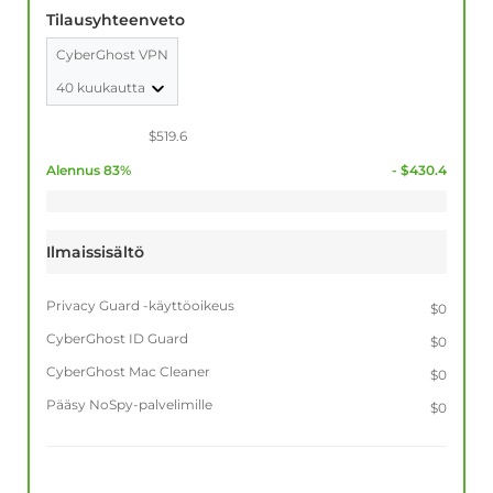
Tilausyhteenveto
CyberGhost VPN
40 kuukautta
$519.6
Alennus 83%
- $430.4
Ilmaissisältö
Privacy Guard -käyttöoikeus
$0
CyberGhost ID Guard
$0
CyberGhost Mac Cleaner
$0
Pääsy NoSpy-palvelimille
$0