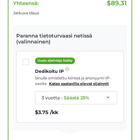
$
89.31
Yhteensä:
Jatkuva tilaus
Paranna tietoturvaasi netissä
(valinnainen)
Uusia sijainteja lisätty
Dedikoitu IP
Sinulle omistettu kiinteä ja anonyymi IP-
osoite
Katso saatavilla olevat sijainnit
3 vuotta
-
Säästä
25
%
$
3.75
/kk