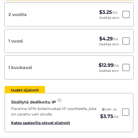
$
3.25
/kk
2 vuotta
Sisältää alv:n
$
4.29
/kk
1 vuosi
Sisältää alv:n
$
12.99
/kk
1 kuukausi
Sisältää alv:n
Uudet sijainnit
Sisällytä dedikoitu IP
Paranna VPN-kokemustasi IP-osoitteella, joka
$
5.00
/kk
on varattu vain sinulle.
$
3.75
/kk
Katso saatavilla olevat sijainnit