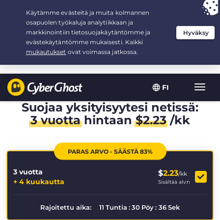
Your choice:
The Best Deal
for 3.3333333333333-years at $
2.23
/month
FI
Toggl
navig
Suojaa yksityisyytesi netissä:
3 vuotta
hintaan
$
2.23
/kk
PARAS ARVO - SÄÄSTÄ 83%
3 vuotta
$
2.23
/kk
+ 4 kuukautta
Sisältää alv:n
Rajoitettu aika:
11
Tuntia
:
30
Pöy
:
35
Sek