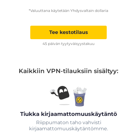
*Valuuttana käytetään Yhdysvaltain dollaria
Tee kestotilaus
45 päivän tyytyväisyystakuu
Kaikkiin VPN-tilauksiin sisältyy:
Tiukka kirjaamattomuuskäytäntö
Riippumaton taho vahvisti
kirjaamattomuuskäytäntömme.