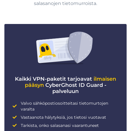
salasanojen tietomurroista.
Kaikki VPN-paketit tarjoavat
ilmaisen
pääsyn
CyberGhost ID Guard -
palveluun
Valvo sähköpostiosoitteitasi tietomurtojen
varalta
Vastaanota hälytyksiä, jos tietosi vuotavat
Tarkista, onko salasanasi vaarantuneet