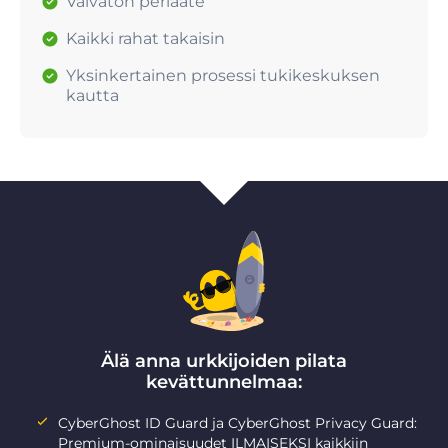
Vaivaton periaate
Kaikki rahat takaisin
Yksinkertainen prosessi tukikeskuksen
kautta
Älä anna urkkijoiden pilata
kevättunnelmaa:
CyberGhost ID Guard ja CyberGhost Privacy Guard:
Premium-ominaisuudet ILMAISEKSI kaikkiin