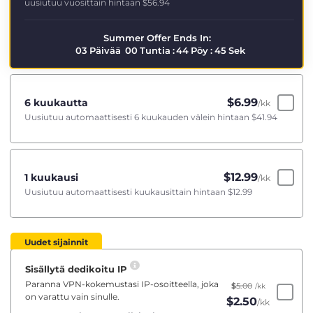
uusiutuu vuosittain hintaan
$56.94
Summer Offer Ends In:
03
Päivää
00
Tuntia
:
44
Pöy
:
45
Sek
$
6.99
6 kuukautta
/kk
Uusiutuu automaattisesti 6 kuukauden välein hintaan
$41.94
$
12.99
1 kuukausi
/kk
Uusiutuu automaattisesti kuukausittain hintaan
$12.99
Uudet sijainnit
Sisällytä dedikoitu IP
Paranna VPN-kokemustasi IP-osoitteella, joka
$
5.00
/kk
on varattu vain sinulle.
$
2.50
/kk