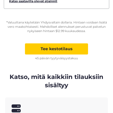
Katso saatavilla olevat sijainnit
*Valuuttana käytetään Yhdysvaltain dollaria. Hintaan voidaan lisätä
vero maakohtaisesti. Mahdolliset alennukset perustuvat palvelun
nykyiseen hintaan
$
12.99
kuukaudessa.
Tee kestotilaus
45 päivän tyytyväisyystakuu
Katso, mitä kaikkiin tilauksiin
sisältyy