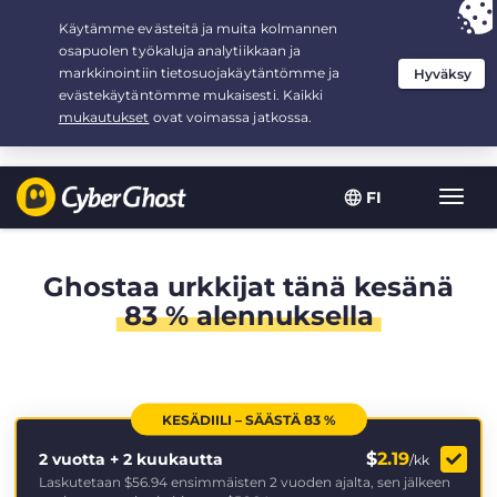
Your choice:
The Best Deal
for 2.1666666666667-years at $
2.19
/month
FI
Toggl
navig
Ghostaa urkkijat tänä kesänä
83 % alennuksella
KESÄDIILI – SÄÄSTÄ 83 %
$
2.19
2 vuotta + 2 kuukautta
/kk
Laskutetaan
$56.94
ensimmäisten 2 vuoden ajalta, sen jälkeen