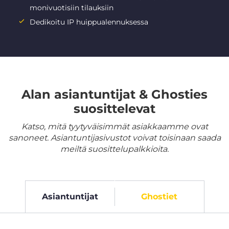
monivuotisiin tilauksiin
Dedikoitu IP huippualennuksessa
Alan asiantuntijat & Ghosties
suosittelevat
Katso, mitä tyytyväisimmät asiakkaamme ovat
sanoneet. Asiantuntijasivustot voivat toisinaan saada
meiltä suosittelupalkkioita.
Asiantuntijat
Ghostiet