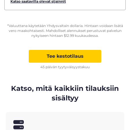
Katso saatavilla olevat sijainnit
*Valuuttana käytetään Yhdysvaltain dollaria. Hintaan voidaan lisätä
vero maakohtaisesti. Mahdolliset alennukset perustuvat palvelun
nykyiseen hintaan
$
12.99
kuukaudessa.
Tee kestotilaus
45 päivän tyytyväisyystakuu
Katso, mitä kaikkiin tilauksiin
sisältyy