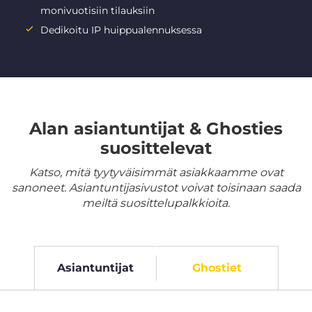
monivuotisiin tilauksiin
Dedikoitu IP huippualennuksessa
Alan asiantuntijat & Ghosties
suosittelevat
Katso, mitä tyytyväisimmät asiakkaamme ovat
sanoneet. Asiantuntijasivustot voivat toisinaan saada
meiltä suosittelupalkkioita.
Asiantuntijat
Ghostiet