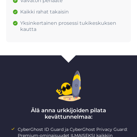
Vaivaton periaate
Kaikki rahat takaisin
Yksinkertainen prosessi tukikeskuksen
kautta
Älä anna urkkijoiden pilata
kevättunnelmaa:
CyberGhost ID Guard ja CyberGhost Privacy Guard:
Premium-ominaisuudet ILMAISEKSI kaikkiin