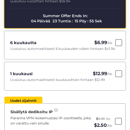
uusiutuu vuosittain hintaan
$56.94
Summer Offer Ends In:
04
Päivää
23
Tuntia
:
15
Pöy
:
55
Sek
$
6.99
6 kuukautta
/kk
Uusiutuu automaattisesti 6 kuukauden välein hintaan
$41.94
$
12.99
1 kuukausi
/kk
Uusiutuu automaattisesti kuukausittain hintaan
$12.99
Uudet sijainnit
Sisällytä dedikoitu IP
Paranna VPN-kokemustasi IP-osoitteella, joka
$
5.00
/kk
on varattu vain sinulle.
$
2.50
/kk