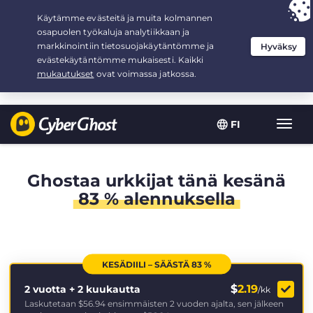
Your choice:
The Best Deal
for 2.1666666666667-years at $
2.19
/month
FI
Toggl
navig
Ghostaa urkkijat tänä kesänä
83 % alennuksella
KESÄDIILI – SÄÄSTÄ 83 %
$
2.19
2 vuotta + 2 kuukautta
/kk
Laskutetaan
$56.94
ensimmäisten 2 vuoden ajalta, sen jälkeen