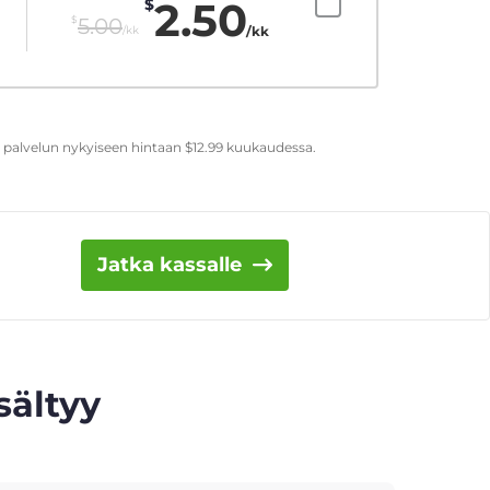
2.50
$
$
5.00
/kk
/kk
t palvelun nykyiseen hintaan
$
12.99
kuukaudessa.
Jatka kassalle
sältyy