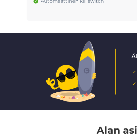
Automaattinen kill switch
Ä
Alan as