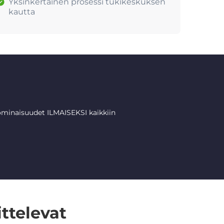
Yksinkertainen prosessi tukikeskuksen
kautta
minaisuudet ILMAISEKSI kaikkiin
ttelevat