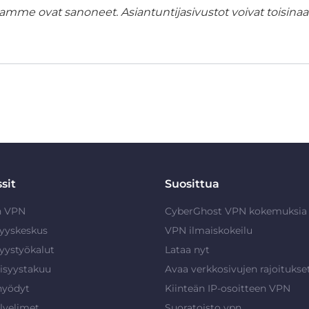
amme ovat sanoneet. Asiantuntijasivustot voivat toisinaan
sit
Suosittua
n VPN
CyberGhost VPN kokemuksia
syyskeskus
VPN ilmaiskokeilu
syystyökalut
Lataa nyt
isyystakuu
Avaa verkkosivujen rajoitukse
hyödyt
Kiinteän IP-osoitteen VPN
lvelimet
Suoratoisto vpn