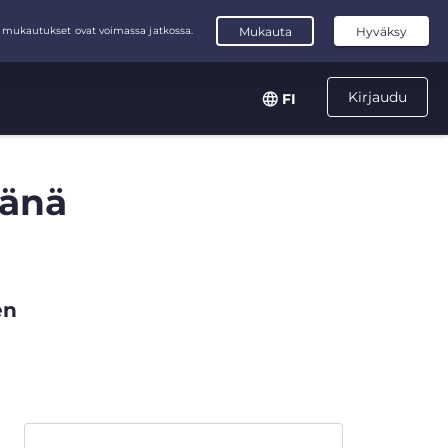
Kirjaudu
FI
sänä
en