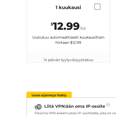
1 kuukausi
12.99
$
/kk
Uusiutuu automaattisesti kuukausittain
hintaan
$12.99
14 päivän tyytyväisyystakuu
Uusia sijainteja lisätty
Liitä VPN:ään oma IP-osoite
Paranna VPN-kokemustasi IP-osoitteella, joka on vara