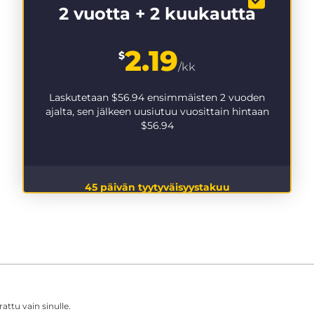
2 vuotta + 2 kuukautta
2.19
$
/kk
Laskutetaan
$56.94
ensimmäisten 2 vuoden
ajalta, sen jälkeen uusiutuu vuosittain hintaan
$56.94
45 päivän tyytyväisyystakuu
ttu vain sinulle.