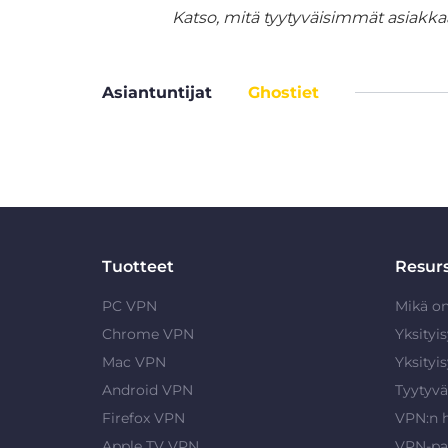
Katso, mitä tyytyväisimmät asiakka
Asiantuntijat
Ghostiet
Tuotteet
Resurs
PC VPN
Mikä o
Chrome VPN
Yksityi
Mac VPN
Yksityi
Android VPN
Tyytyvä
Firefox VPN
VPN:n 
Apple TV VPN
VPN-pa