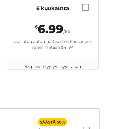
6 kuukautta
6.99
$
/kk
Uusiutuu automaattisesti 6 kuukauden
välein hintaan
$41.94
45 päivän tyytyväisyystakuu
SÄÄSTÄ 50%