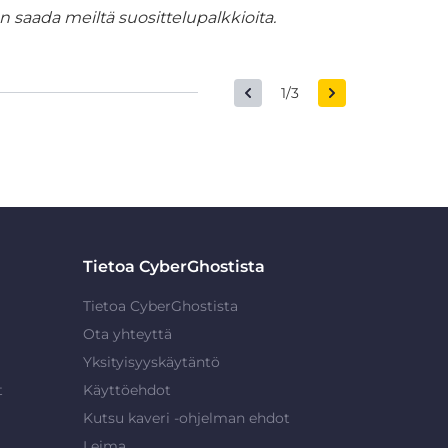
 saada meiltä suosittelupalkkioita.
1/3
Tietoa CyberGhostista
Tietoa CyberGhostista
Ota yhteyttä
Yksityisyyskäytäntö
t
Käyttöehdot
Kutsu kaveri -ohjelman ehdot
Leima