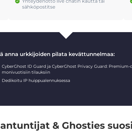
Yhteydenotto live chatin kautta tai
sähköpostitse
lä anna urkkijoiden pilata kevättunnelmaa:
CyberGhost ID Guard ja CyberGhost Privacy Guard: Premium-o
monivuotisiin tilauksiin
Dedikoitu IP huippualennuksessa
iantuntijat & Ghosties suosi