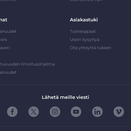
mat
Asiakastuki
anuudet
Tuoteoppaat
cers
Usein kysyttyä
averi
Ota yhteyttä tukeen
ttuvuuden ilmoitusohjelma
anuudet
Lähetä meille viesti