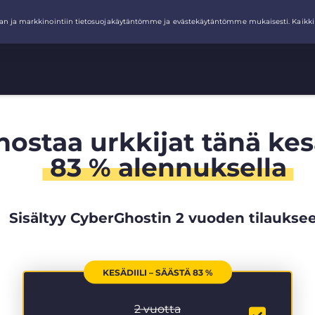
hostaa urkkijat tänä ke
83 % alennuksella
Sisältyy CyberGhostin 2 vuoden tilaukse
KESÄDIILI – SÄÄSTÄ 83 %
2 vuotta