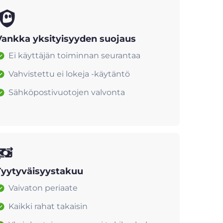
Vankka yksityisyyden suojaus
Ei käyttäjän toiminnan seurantaa
Vahvistettu ei lokeja -käytäntö
Sähköpostivuotojen valvonta
Tyytyväisyystakuu
Vaivaton periaate
Kaikki rahat takaisin