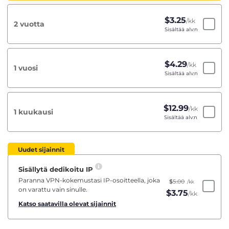
$
3.25
/kk
2 vuotta
Sisältää alv:n
$
4.29
/kk
1 vuosi
Sisältää alv:n
$
12.99
/kk
1 kuukausi
Sisältää alv:n
Uudet sijainnit
Sisällytä dedikoitu IP
Paranna VPN-kokemustasi IP-osoitteella, joka
$
5.00
/kk
on varattu vain sinulle.
$
3.75
/kk
Katso saatavilla olevat sijainnit