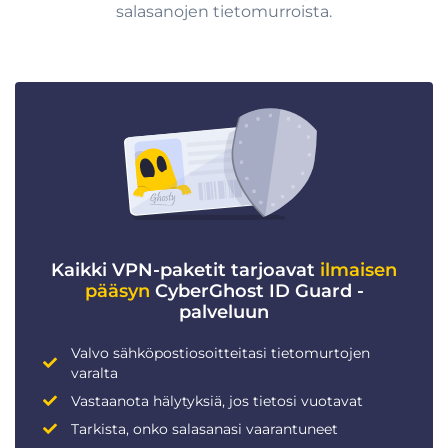
salasanojen tietomurroista.
Kaikki VPN-paketit tarjoavat
ilmaisen
pääsyn
CyberGhost ID Guard -
palveluun
Valvo sähköpostiosoitteitasi tietomurtojen
varalta
Vastaanota hälytyksiä, jos tietosi vuotavat
Tarkista, onko salasanasi vaarantuneet