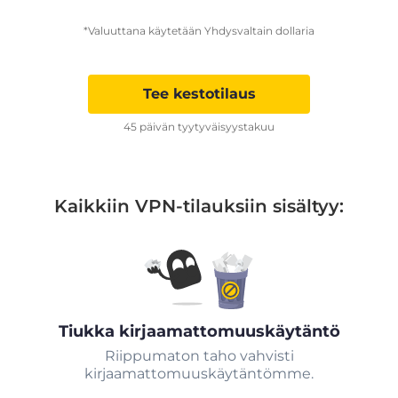
*Valuuttana käytetään Yhdysvaltain dollaria
Tee kestotilaus
45 päivän tyytyväisyystakuu
Kaikkiin VPN-tilauksiin sisältyy:
Tiukka kirjaamattomuuskäytäntö
Riippumaton taho vahvisti
kirjaamattomuuskäytäntömme.