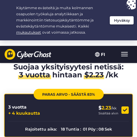
Your choice:
The Best Deal
for 3.3333333333333-years at $
2.23
/month
FI
Toggl
navig
Suojaa yksityisyytesi netissä:
3 vuotta
hintaan
$
2.23
/kk
PARAS ARVO - SÄÄSTÄ 83%
3 vuotta
$
2.23
/kk
+ 4 kuukautta
Sisältää alv:n
Rajoitettu aika:
18
Tuntia
:
01
Pöy
:
08
Sek