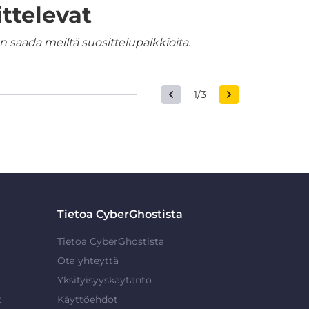
ttelevat
 saada meiltä suosittelupalkkioita.
1/3
Tietoa CyberGhostista
Tietoa CyberGhostista
Ota yhteyttä
Yksityisyyskäytäntö
t
Käyttöehdot