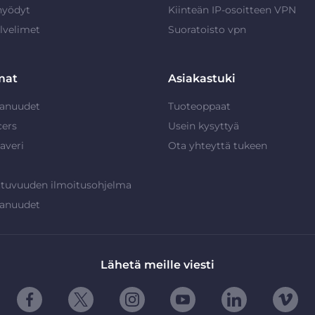
hyödyt
Kiinteän IP-osoitteen VPN
lvelimet
Suoratoisto vpn
mat
Asiakastuki
anuudet
Tuoteoppaat
cers
Usein kysyttyä
averi
Ota yhteyttä tukeen
ttuvuuden ilmoitusohjelma
anuudet
Lähetä meille viesti