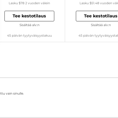
Lasku
$78
2 vuoden välein
Lasku
$51.48
vuoden väl
Tee kestotilaus
Tee kestotilaus
Sisältää alv:n
Sisältää alv:n
45 päivän tyytyväisyystakuu
45 päivän tyytyväisyyst
tu vain sinulle.