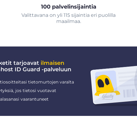
100 palvelinsijaintia
Valittavana on yli 115 sijaintia eri puolilla
maailmaa.
etit tarjoavat
ilmaisen
ost ID Guard -palveluun
iosoitteitasi tietomurtojen varalta
tyksiä, jos tietosi vuotavat
salasanasi vaarantuneet