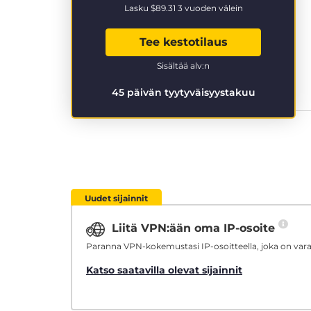
Lasku
$89.31
3 vuoden välein
Tee kestotilaus
Sisältää alv:n
45 päivän tyytyväisyystakuu
Uudet sijainnit
Liitä VPN:ään oma IP-osoite
Paranna VPN-kokemustasi IP-osoitteella, joka on varat
Katso saatavilla olevat sijainnit