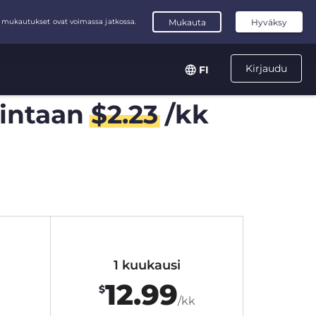
Kirjaudu
FI
intaan
$
2.23
/kk
1 kuukausi
12.99
$
/kk