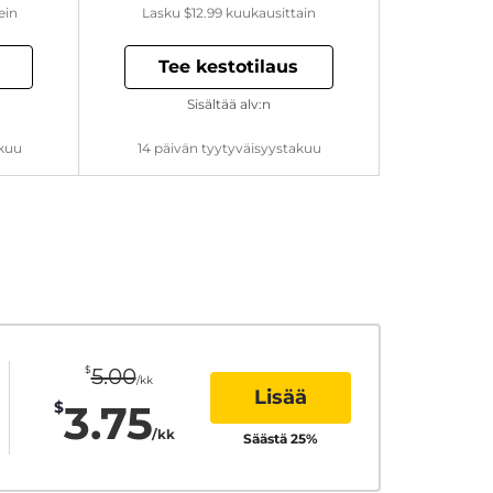
ein
Lasku
$12.99
kuukausittain
Tee kestotilaus
Sisältää alv:n
akuu
14 päivän tyytyväisyystakuu
$
5.00
/kk
Lisää
3.75
$
/kk
Säästä
25
%