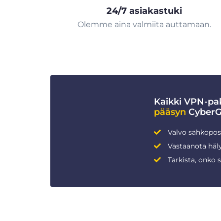
24/7 asiakastuki
Olemme aina valmiita auttamaan.
Kaikki VPN-pak
pääsyn
CyberGh
Valvo sähköpost
Vastaanota häly
Tarkista, onko 