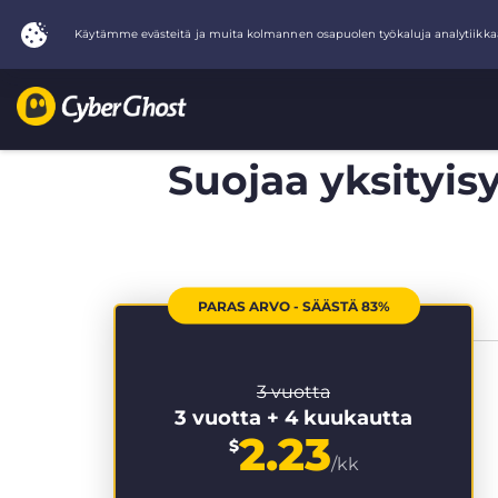
Suojaa yksityisy
PARAS ARVO - SÄÄSTÄ 83%
3 vuotta
3 vuotta + 4 kuukautta
2.23
$
/kk