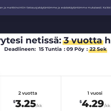
ytesi netissä:
3 vuotta
h
Deadlineen:
15
Tuntia
:
09
Pöy
:
21
Sek
2 vuotta
1 vuosi
3.25
4.29
$
$
/kk
/kk