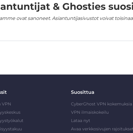
iantuntijat & Ghosties suosi
amme ovat sanoneet. Asiantuntijasivustot voivat toisinaan
sit
Suosittua
n VPN
CyberGhost VPN kokemuksia
syyskeskus
VPN ilmaiskokeilu
syystyökalut
Lataa nyt
isyystakuu
Avaa verkkosivujen rajoitukse