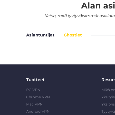
Alan as
Katso, mitä tyytyväisimmät asiakka
Asiantuntijat
Ghostiet
Tuotteet
Resurs
PC VPN
Mikä o
Chrome VPN
Yksityi
Mac VPN
Yksityi
Android VPN
Tyytyvä