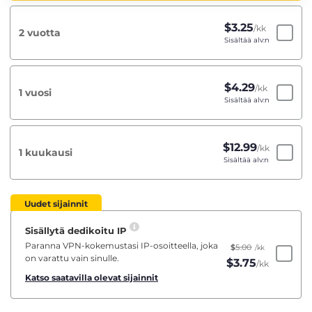
$
3.25
/kk
2 vuotta
Sisältää alv:n
$
4.29
/kk
1 vuosi
Sisältää alv:n
$
12.99
/kk
1 kuukausi
Sisältää alv:n
Uudet sijainnit
Sisällytä dedikoitu IP
Paranna VPN-kokemustasi IP-osoitteella, joka
$
5.00
/kk
on varattu vain sinulle.
$
3.75
/kk
Katso saatavilla olevat sijainnit