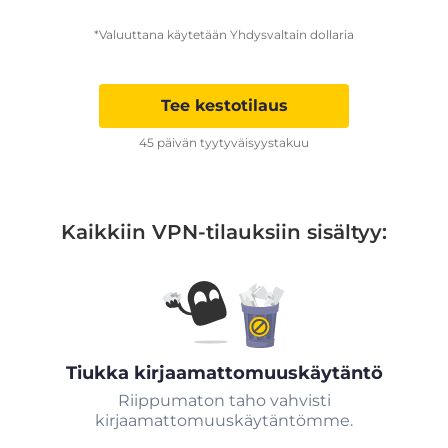
*Valuuttana käytetään Yhdysvaltain dollaria
Tee kestotilaus
45 päivän tyytyväisyystakuu
Kaikkiin VPN-tilauksiin sisältyy:
Tiukka kirjaamattomuuskäytäntö
Riippumaton taho vahvisti
kirjaamattomuuskäytäntömme.