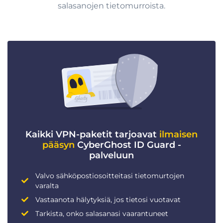
salasanojen tietomurroista.
Kaikki VPN-paketit tarjoavat
ilmaisen
pääsyn
CyberGhost ID Guard -
palveluun
Valvo sähköpostiosoitteitasi tietomurtojen
varalta
Vastaanota hälytyksiä, jos tietosi vuotavat
Tarkista, onko salasanasi vaarantuneet