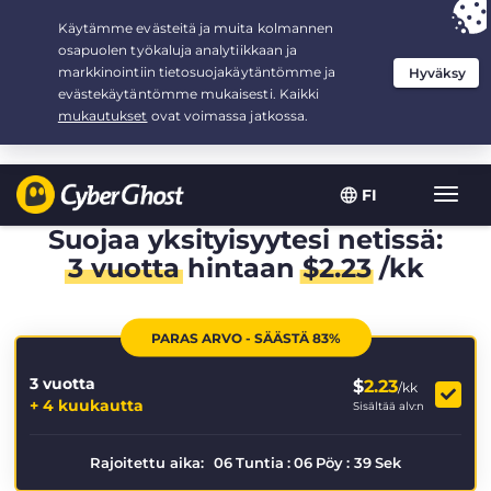
Your choice:
The Best Deal
for 3.3333333333333-years at $
2.23
/month
FI
Toggl
navig
Suojaa yksityisyytesi netissä:
3 vuotta
hintaan
$
2.23
/kk
PARAS ARVO - SÄÄSTÄ 83%
3 vuotta
$
2.23
/kk
+ 4 kuukautta
Sisältää alv:n
Rajoitettu aika:
06
Tuntia
:
06
Pöy
:
38
Sek