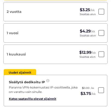
$
3.25
/kk
2 vuotta
Sisältää alv:n
$
4.29
/kk
1 vuosi
Sisältää alv:n
$
12.99
/kk
1 kuukausi
Sisältää alv:n
Uudet sijainnit
Sisällytä dedikoitu IP
Paranna VPN-kokemustasi IP-osoitteella, joka
$
5.00
/kk
on varattu vain sinulle.
$
3.75
/kk
Katso saatavilla olevat sijainnit