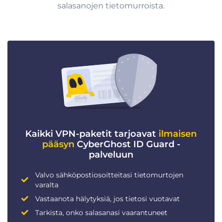
salasanojen tietomurroista.
Kaikki VPN-paketit tarjoavat
ilmaisen
pääsyn
CyberGhost ID Guard -
palveluun
Valvo sähköpostiosoitteitasi tietomurtojen
varalta
Vastaanota hälytyksiä, jos tietosi vuotavat
Tarkista, onko salasanasi vaarantuneet