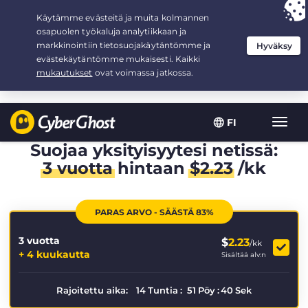
Your choice:
The Best Deal
for 3.3333333333333-years at $
2.23
/month
FI
Toggl
navig
Suojaa yksityisyytesi netissä:
3 vuotta
hintaan
$
2.23
/kk
PARAS ARVO - SÄÄSTÄ 83%
3 vuotta
$
2.23
/kk
+ 4 kuukautta
Sisältää alv:n
Rajoitettu aika:
14
Tuntia
:
51
Pöy
:
40
Sek