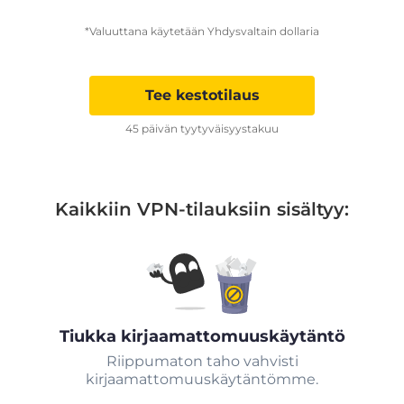
*Valuuttana käytetään Yhdysvaltain dollaria
Tee kestotilaus
45 päivän tyytyväisyystakuu
Kaikkiin VPN-tilauksiin sisältyy:
Tiukka kirjaamattomuuskäytäntö
Riippumaton taho vahvisti
kirjaamattomuuskäytäntömme.