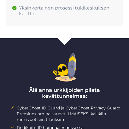
Yksinkertainen prosessi tukikeskuksen
kautta
Älä anna urkkijoiden pilata
kevättunnelmaa:
CyberGhost ID Guard ja CyberGhost Privacy Guard:
Premium-ominaisuudet ILMAISEKSI kaikkiin
monivuotisiin tilauksiin
Dedikoitu IP huippualennuksessa