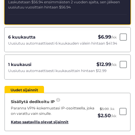
Laskutetaan
$56.94
ensimmäisten 2 vuoden ajalta, sen jälkeen
uusiutuu vuosittain hintaan
$56.94
$
6.99
6 kuukautta
/kk
Uusiutuu automaattisesti 6 kuukauden välein hintaan
$41.94
$
12.99
1 kuukausi
/kk
Uusiutuu automaattisesti kuukausittain hintaan
$12.99
Uudet sijainnit
Sisällytä dedikoitu IP
Paranna VPN-kokemustasi IP-osoitteella, joka
$
5.00
/kk
on varattu vain sinulle.
$
2.50
/kk
Katso saatavilla olevat sijainnit