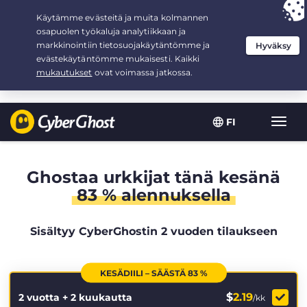
Your choice:
The Best Deal
for 2.1666666666667-years at $
2.19
/month
FI
Toggl
navig
Ghostaa urkkijat tänä kesänä
83 % alennuksella
Sisältyy CyberGhostin 2 vuoden tilaukseen
KESÄDIILI – SÄÄSTÄ 83 %
$
2.19
2 vuotta + 2 kuukautta
/kk