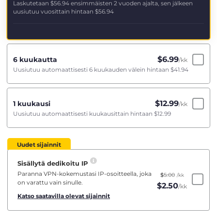
Laskutetaan
$56.94
ensimmäisten 2 vuoden ajalta, sen jälkeen
uusiutuu vuosittain hintaan
$56.94
$
6.99
6 kuukautta
/kk
Uusiutuu automaattisesti 6 kuukauden välein hintaan
$41.94
$
12.99
1 kuukausi
/kk
Uusiutuu automaattisesti kuukausittain hintaan
$12.99
Uudet sijainnit
Sisällytä dedikoitu IP
Paranna VPN-kokemustasi IP-osoitteella, joka
$
5.00
/kk
on varattu vain sinulle.
$
2.50
/kk
Katso saatavilla olevat sijainnit