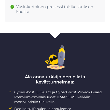
Yksinkertainen prosessi tukikeskuksen
kautta
Älä anna urkkijoiden pilata
kevättunnelmaa:
CyberGhost ID Guard ja CyberGhost Privacy Guard:
Premium-ominaisuudet ILMAISEKSI kaikkiin
monivuotisiin tilauksiin
Dedikoitu IP huippualennuksessa