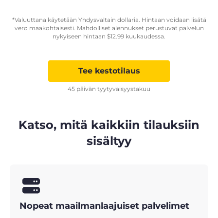
*Valuuttana käytetään Yhdysvaltain dollaria. Hintaan voidaan lisätä
vero maakohtaisesti. Mahdolliset alennukset perustuvat palvelun
nykyiseen hintaan
$
12.99
kuukaudessa.
Tee kestotilaus
45 päivän tyytyväisyystakuu
Katso, mitä kaikkiin tilauksiin
sisältyy
Nopeat maailmanlaajuiset palvelimet