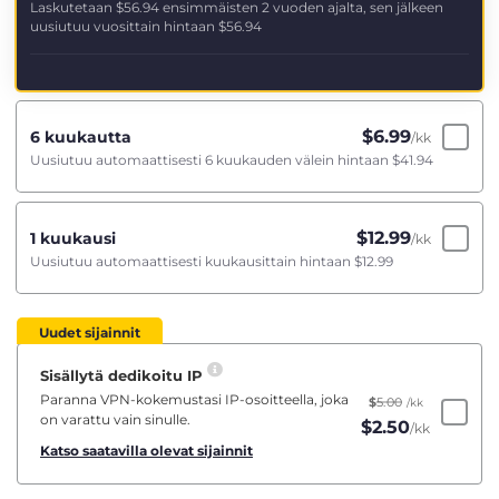
Laskutetaan
$56.94
ensimmäisten 2 vuoden ajalta, sen jälkeen
uusiutuu vuosittain hintaan
$56.94
$
6.99
6 kuukautta
/kk
Uusiutuu automaattisesti 6 kuukauden välein hintaan
$41.94
$
12.99
1 kuukausi
/kk
Uusiutuu automaattisesti kuukausittain hintaan
$12.99
Uudet sijainnit
Sisällytä dedikoitu IP
Paranna VPN-kokemustasi IP-osoitteella, joka
$
5.00
/kk
on varattu vain sinulle.
$
2.50
/kk
Katso saatavilla olevat sijainnit