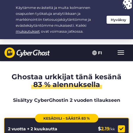
Your choice:
The Best Deal
for 2.1666666666667-years at $
2.19
/month
FI
Toggl
navig
Ghostaa urkkijat tänä kesänä
83 % alennuksella
Sisältyy CyberGhostin 2 vuoden tilaukseen
KESÄDIILI – SÄÄSTÄ 83 %
$
2.19
2 vuotta + 2 kuukautta
/kk