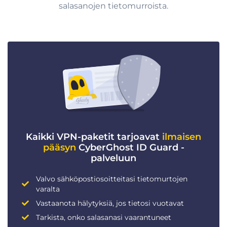
salasanojen tietomurroista.
Kaikki VPN-paketit tarjoavat
ilmaisen
pääsyn
CyberGhost ID Guard -
palveluun
Valvo sähköpostiosoitteitasi tietomurtojen
varalta
Vastaanota hälytyksiä, jos tietosi vuotavat
Tarkista, onko salasanasi vaarantuneet