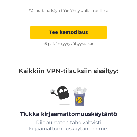
*Valuuttana käytetään Yhdysvaltain dollaria
Tee kestotilaus
45 päivän tyytyväisyystakuu
Kaikkiin VPN-tilauksiin sisältyy:
Tiukka kirjaamattomuuskäytäntö
Riippumaton taho vahvisti
kirjaamattomuuskäytäntömme.