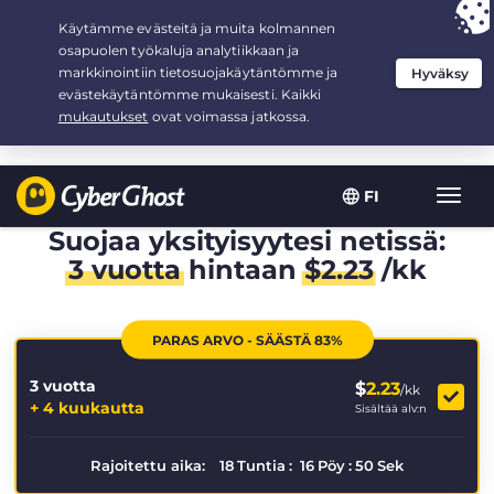
Your choice:
The Best Deal
for 3.3333333333333-years at $
2.23
/month
FI
Toggl
navig
Suojaa yksityisyytesi netissä:
3 vuotta
hintaan
$
2.23
/kk
PARAS ARVO - SÄÄSTÄ 83%
3 vuotta
$
2.23
/kk
+ 4 kuukautta
Sisältää alv:n
Rajoitettu aika:
18
Tuntia
:
16
Pöy
:
49
Sek