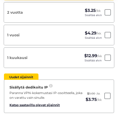
$
3.25
/kk
2 vuotta
Sisältää alv:n
$
4.29
/kk
1 vuosi
Sisältää alv:n
$
12.99
/kk
1 kuukausi
Sisältää alv:n
Uudet sijainnit
Sisällytä dedikoitu IP
Paranna VPN-kokemustasi IP-osoitteella, joka
$
5.00
/kk
on varattu vain sinulle.
$
3.75
/kk
Katso saatavilla olevat sijainnit