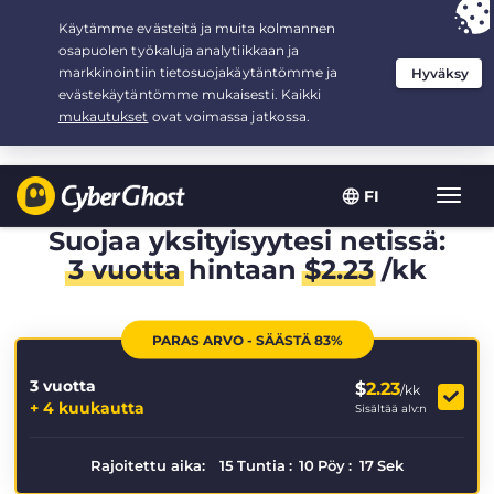
Your choice:
The Best Deal
for 3.3333333333333-years at $
2.23
/month
FI
Toggl
navig
Suojaa yksityisyytesi netissä:
3 vuotta
hintaan
$
2.23
/kk
PARAS ARVO - SÄÄSTÄ 83%
3 vuotta
$
2.23
/kk
+ 4 kuukautta
Sisältää alv:n
Rajoitettu aika:
15
Tuntia
:
10
Pöy
:
17
Sek