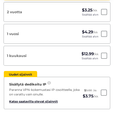
$
3.25
/kk
2 vuotta
Sisältää alv:n
$
4.29
/kk
1 vuosi
Sisältää alv:n
$
12.99
/kk
1 kuukausi
Sisältää alv:n
Uudet sijainnit
Sisällytä dedikoitu IP
Paranna VPN-kokemustasi IP-osoitteella, joka
$
5.00
/kk
on varattu vain sinulle.
$
3.75
/kk
Katso saatavilla olevat sijainnit