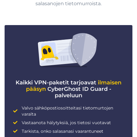
salasanojen tietomurroista.
Kaikki VPN-paketit tarjoavat
ilmaisen
pääsyn
CyberGhost ID Guard -
palveluun
Valvo sähköpostiosoitteitasi tietomurtojen
varalta
Vastaanota hälytyksiä, jos tietosi vuotavat
Tarkista, onko salasanasi vaarantuneet