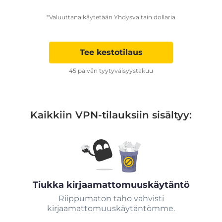
*Valuuttana käytetään Yhdysvaltain dollaria
Tee kestotilaus
45 päivän tyytyväisyystakuu
Kaikkiin VPN-tilauksiin sisältyy:
Tiukka kirjaamattomuuskäytäntö
Riippumaton taho vahvisti
kirjaamattomuuskäytäntömme.