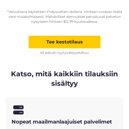
*Valuuttana käytetään Yhdysvaltain dollaria. Hintaan voidaan lisätä
vero maakohtaisesti. Mahdolliset alennukset perustuvat palvelun
nykyiseen hintaan
$
12.99
kuukaudessa.
Tee kestotilaus
45 päivän tyytyväisyystakuu
Katso, mitä kaikkiin tilauksiin
sisältyy
Nopeat maailmanlaajuiset palvelimet