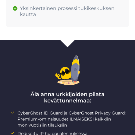
Yksinkertainen prosessi tukikeskuksen
kautta
Älä anna urkkijoiden pilata
kevättunnelmaa:
CyberGhost ID Guard ja CyberGhost Privacy Guard:
Premium-ominaisuudet ILMAISEKSI kaikkiin
monivuotisiin tilauksiin
Dedikoitu IP huippualennuksessa