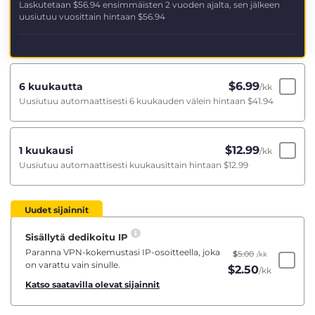
Laskutetaan
$56.94
ensimmäisten 2 vuoden ajalta, sen jälkeen
uusiutuu vuosittain hintaan
$56.94
$
6.99
6 kuukautta
/kk
Uusiutuu automaattisesti 6 kuukauden välein hintaan
$41.94
$
12.99
1 kuukausi
/kk
Uusiutuu automaattisesti kuukausittain hintaan
$12.99
Uudet sijainnit
Sisällytä dedikoitu IP
Paranna VPN-kokemustasi IP-osoitteella, joka
$
5.00
/kk
on varattu vain sinulle.
$
2.50
/kk
Katso saatavilla olevat sijainnit