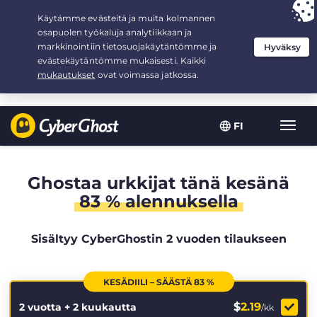
Your choice:
The Best Deal
for 2.1666666666667-years at $
2.19
/month
FI
Toggl
navig
Ghostaa urkkijat tänä kesänä
83 % alennuksella
Sisältyy CyberGhostin 2 vuoden tilaukseen
KESÄDIILI – SÄÄSTÄ 83 %
$
2.19
2 vuotta + 2 kuukautta
/kk