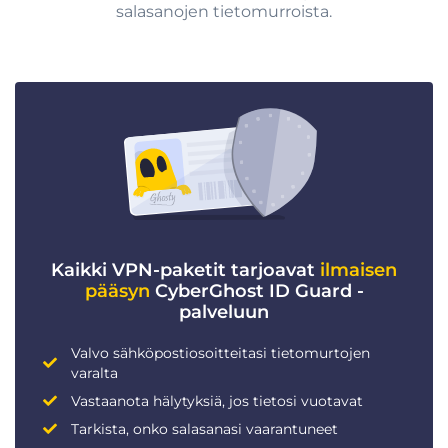
salasanojen tietomurroista.
Kaikki VPN-paketit tarjoavat
ilmaisen
pääsyn
CyberGhost ID Guard -
palveluun
Valvo sähköpostiosoitteitasi tietomurtojen
varalta
Vastaanota hälytyksiä, jos tietosi vuotavat
Tarkista, onko salasanasi vaarantuneet