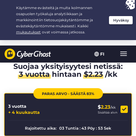
Your choice:
The Best Deal
for 3.3333333333333-years at $
2.23
/month
FI
Toggl
navig
Suojaa yksityisyytesi netissä:
3 vuotta
hintaan
$
2.23
/kk
PARAS ARVO - SÄÄSTÄ 83%
3 vuotta
$
2.23
/kk
+ 4 kuukautta
Sisältää alv:n
Rajoitettu aika:
03
Tuntia
:
43
Pöy
:
53
Sek