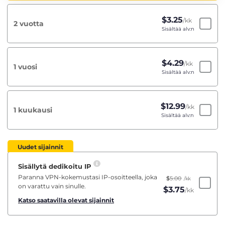
$
3.25
/kk
2 vuotta
Sisältää alv:n
$
4.29
/kk
1 vuosi
Sisältää alv:n
$
12.99
/kk
1 kuukausi
Sisältää alv:n
Uudet sijainnit
Sisällytä dedikoitu IP
Paranna VPN-kokemustasi IP-osoitteella, joka
$
5.00
/kk
on varattu vain sinulle.
$
3.75
/kk
Katso saatavilla olevat sijainnit