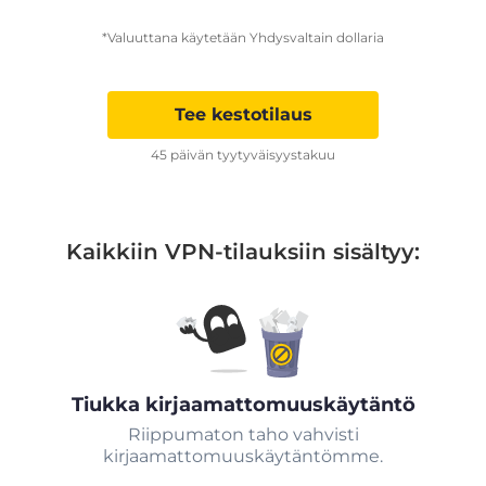
*Valuuttana käytetään Yhdysvaltain dollaria
Tee kestotilaus
45 päivän tyytyväisyystakuu
Kaikkiin VPN-tilauksiin sisältyy:
Tiukka kirjaamattomuuskäytäntö
Riippumaton taho vahvisti
kirjaamattomuuskäytäntömme.