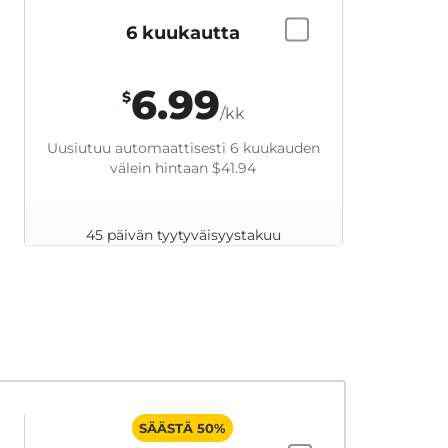
6 kuukautta
6.99
$
/kk
Uusiutuu automaattisesti 6 kuukauden
välein hintaan
$41.94
45 päivän tyytyväisyystakuu
SÄÄSTÄ 50%