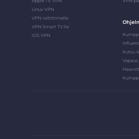
Apple TV VPN
VPN-pa
Linux VPN
VPN reitittimelle
Ohjel
VPN Smart TV:lle
Kumpp
iOS VPN
Influen
Kutsu k
Vapaus
Haavoi
Kumpp