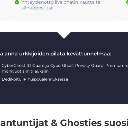
Yhteydenotto live chatin kautta tai
sähköpostitse
lä anna urkkijoiden pilata kevättunnelmaa:
CyberGhost ID Guard ja CyberGhost Privacy Guard: Premium-o
monivuotisiin tilauksiin
Dedikoitu IP huippualennuksessa
iantuntijat & Ghosties suosi