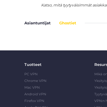
Katso, mitä tyytyväisimmät asiakka
Asiantuntijat
Ghostiet
Tuotteet
Resurs
PC VPN
Mikä o
Chrome VPN
Yksityi
Mac VPN
Yksityi
Android VPN
Tyytyvä
Firefox VPN
VPN:n 