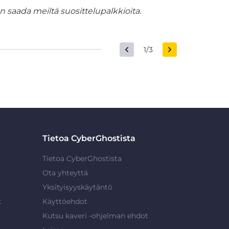
 saada meiltä suosittelupalkkioita.
1/3
Tietoa CyberGhostista
Tietoa CyberGhostista
Ota yhteyttä
Yksityisyyskäytäntö
t
Käyttöehdot
Kutsu kaveri -ohjelman ehdot