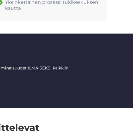
Yksinkertainen prosessi tukikeskuksen
kautta
minaisuudet ILMAISEKSI kaikkiin
ttelevat