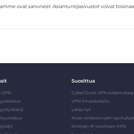
amme ovat sanoneet. Asiantuntijasivustot voivat toisinaan
sit
Suosittua
n VPN
CyberGhost VPN kokemuksia
syyskeskus
VPN ilmaiskokeilu
syystyökalut
Lataa nyt
isyystakuu
Avaa verkkosivujen rajoitukse
hyödyt
Kiinteän IP-osoitteen VPN