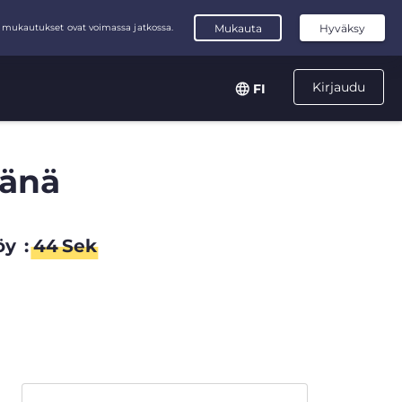
Kirjaudu
FI
sänä
öy
:
43
Sek