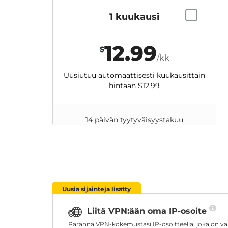
1 kuukausi
12.99
$
/kk
Uusiutuu automaattisesti kuukausittain
hintaan
$12.99
14 päivän tyytyväisyystakuu
Uusia sijainteja lisätty
Liitä VPN:ään oma IP-osoite
Paranna VPN-kokemustasi IP-osoitteella, joka on vara