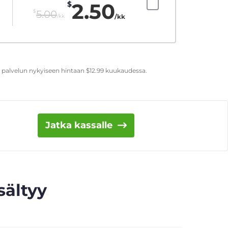
2.50
$
$
5.00
/kk
/kk
t palvelun nykyiseen hintaan
$
12.99
kuukaudessa.
Jatka kassalle
sältyy