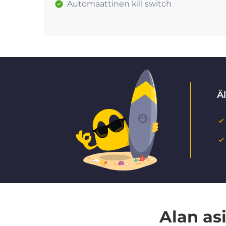
Automaattinen kill switch
Ä
Alan as