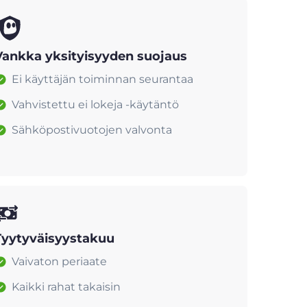
Vankka yksityisyyden suojaus
Ei käyttäjän toiminnan seurantaa
Vahvistettu ei lokeja -käytäntö
Sähköpostivuotojen valvonta
Tyytyväisyystakuu
Vaivaton periaate
Kaikki rahat takaisin