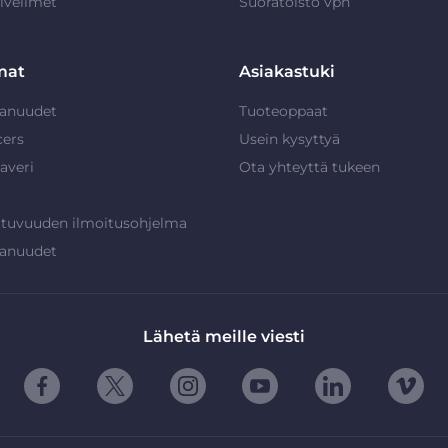
lvelimet
Suoratoisto vpn
mat
Asiakastuki
anuudet
Tuoteoppaat
cers
Usein kysyttyä
averi
Ota yhteyttä tukeen
ttuvuuden ilmoitusohjelma
anuudet
Lähetä meille viesti