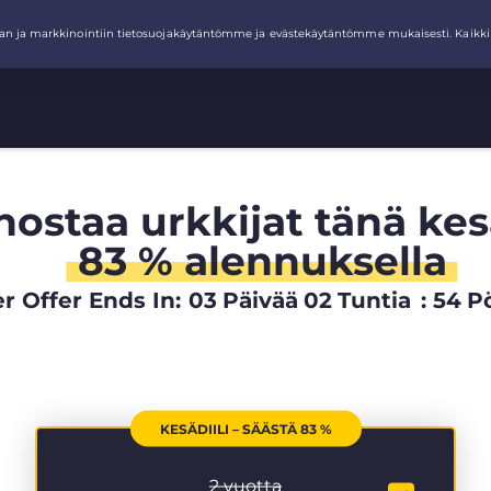
hostaa urkkijat tänä ke
83 % alennuksella
 Offer Ends In:
03
Päivää
02
Tuntia
:
54
P
KESÄDIILI – SÄÄSTÄ 83 %
2 vuotta