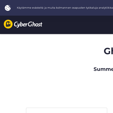
G
Summer