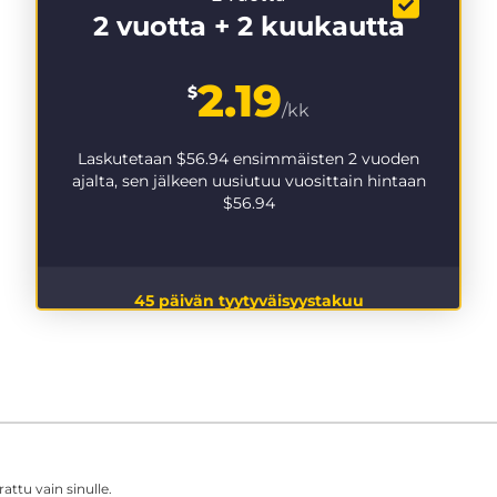
2 vuotta + 2 kuukautta
2.19
$
/kk
Laskutetaan
$56.94
ensimmäisten 2 vuoden
ajalta, sen jälkeen uusiutuu vuosittain hintaan
$56.94
45 päivän tyytyväisyystakuu
ttu vain sinulle.